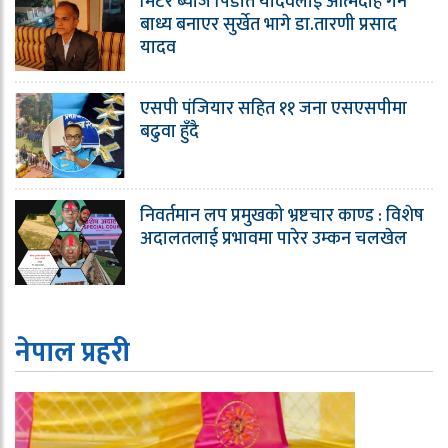
मिटर ब्याज पिडीत यादवलाई आत्मदाह गर्न
बाध्य बनाएर सुर्खेत भागे डा.तारणी प्रसाद
यादव
एसपी पंजियार सहित ११ जना एसएसपीमा
बढुवा हुँदै
निवर्तमान लप प्रमुखको भ्रष्टचार काण्ड : विशेष
अदालतलाई प्रभावमा पारेर उम्कन चलखेल
नेपाल प्रहरी