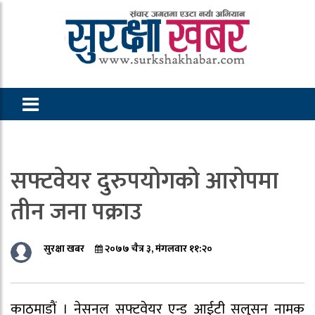
सफ्टवेयर दुरुपयोगको आरोपमा
तीन जना पक्राउ
सुरक्षा खबर
२०७७ चैत्र ३, मंगलवार ११:२०
काठमाडाैं । नेसनल सफ्टवेयर एन्ड आईटी सलुसन नामक