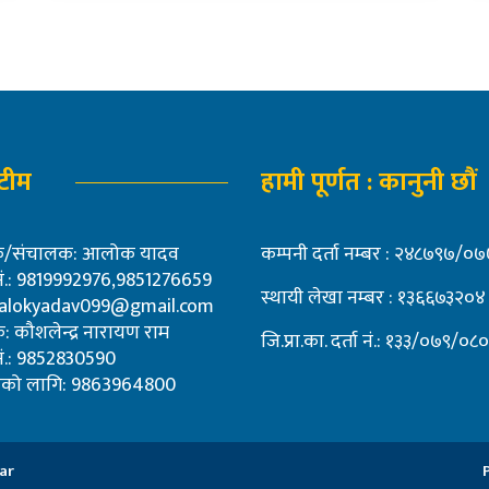
 टीम
हामी पूर्णत : कानुनी छौं
शक/संचालक: आलोक यादव
कम्पनी दर्ता नम्बर : २४८७९७/
 नं.: 9819992976,9851276659
स्थायी लेखा नम्बर : १३६६७३२०४
alokyadav099@gmail.com
: कौशलेन्द्र नारायण राम
जि.प्रा.का. दर्ता नं.: १३३/०७९/०८०
 नं.: 9852830590
पनको लागि: 9863964800
ar