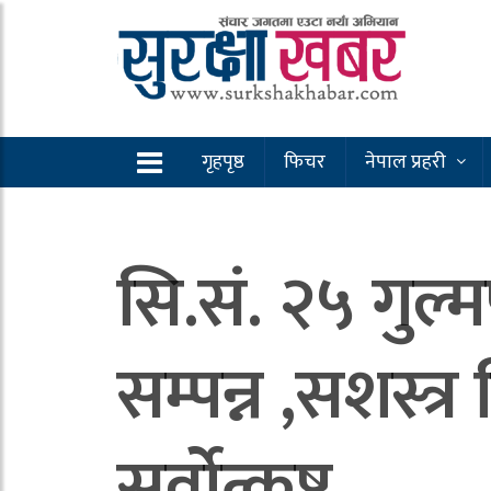
गृहपृष्ठ
फिचर
नेपाल प्रहरी
सि.सं. २५ गुल
सम्पन्न ,सशस्त्र
सर्वोत्कृष्ट