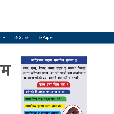
य
ENGLISH
E-Paper
िम