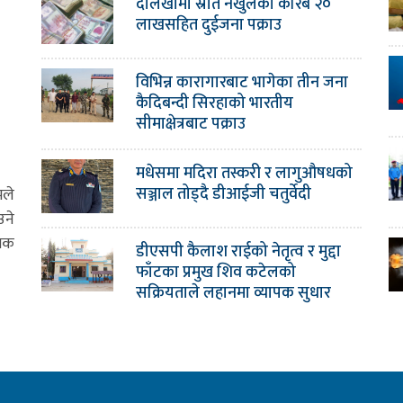
दोलखामा स्रोत नखुलेको करिब २०
लाखसहित दुईजना पक्राउ
विभिन्न कारागारबाट भागेका तीन जना
कैदिबन्दी सिरहाको भारतीय
सीमाक्षेत्रबाट पक्राउ
मधेसमा मदिरा तस्करी र लागुऔषधको
सञ्जाल तोड्दै डीआईजी चतुर्वेदी
मले
उने
ामक
डीएसपी कैलाश राईको नेतृत्व र मुद्दा
फाँटका प्रमुख शिव कटेलको
सक्रियताले लहानमा व्यापक सुधार