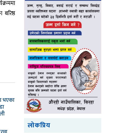
यक्रममा
 बरिष्ठ
ा भएका
डा
ली
लोकप्रिय
सरमा