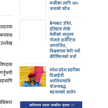
मन्त्रीका लागि २१०
जनाको फौज
बेन्चबाट उत्रिए,
म्पादनमा
इतिहास लेखे!
नाकासाथ
मेसीको जादुमय
गोलले अर्जेन्टिना
े उल्लेख
अपराजित,
विश्वकपमा फेरि नयाँ
कीर्तिमानको चर्चा
 विपदमा
मधेश प्रदेश प्रहरीका
र्नुभयो
डिआईजी
 सहभागि
थपलियामाथि
योजनाबद्ध
बदनामको आरोप
वअधिकार