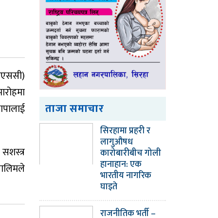
िसिएससी)
मारोहमा
ताजा समाचार
थापालाई
सिरहामा प्रहरी र
लागुऔषध
सशस्त्र
कारोबारीबीच गोली
हानाहान: एक
तालिमले
भारतीय नागरिक
घाइते
राजनीतिक भर्ती –