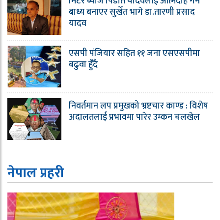
मिटर ब्याज पिडीत यादवलाई आत्मदाह गर्न
बाध्य बनाएर सुर्खेत भागे डा.तारणी प्रसाद
यादव
एसपी पंजियार सहित ११ जना एसएसपीमा
बढुवा हुँदै
निवर्तमान लप प्रमुखको भ्रष्टचार काण्ड : विशेष
अदालतलाई प्रभावमा पारेर उम्कन चलखेल
नेपाल प्रहरी