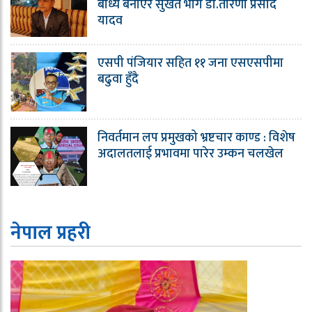
बाध्य बनाएर सुर्खेत भागे डा.तारणी प्रसाद
यादव
एसपी पंजियार सहित ११ जना एसएसपीमा
बढुवा हुँदै
निवर्तमान लप प्रमुखको भ्रष्टचार काण्ड : विशेष
अदालतलाई प्रभावमा पारेर उम्कन चलखेल
नेपाल प्रहरी