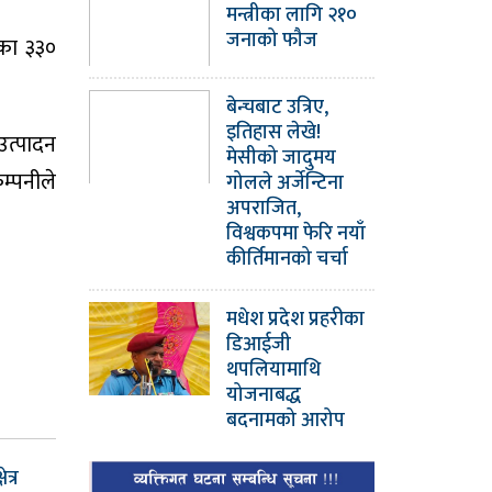
मन्त्रीका लागि २१०
जनाको फौज
तका ३३०
बेन्चबाट उत्रिए,
इतिहास लेखे!
उत्पादन
मेसीको जादुमय
म्पनीले
गोलले अर्जेन्टिना
अपराजित,
विश्वकपमा फेरि नयाँ
कीर्तिमानको चर्चा
मधेश प्रदेश प्रहरीका
डिआईजी
थपलियामाथि
योजनाबद्ध
बदनामको आरोप
ेत्र