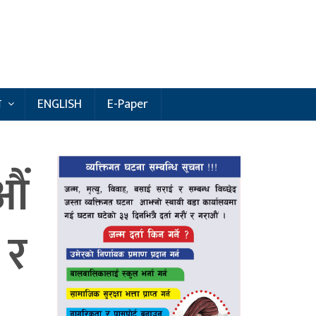
य
ENGLISH
E-Paper
औं
 र