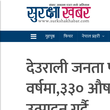
गृहपृष्ठ
फिचर
नेपाल प्रहरी
देउराली जनता 
वर्षमा,३३० औष
उत्पादन गर्दै