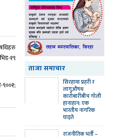
औषधिहरु
ोभिड-१९
ताजा समाचार
सिरहामा प्रहरी र
ओ-९००१;
लागुऔषध
कारोबारीबीच गोली
हानाहान: एक
भारतीय नागरिक
घाइते
राजनीतिक भर्ती –