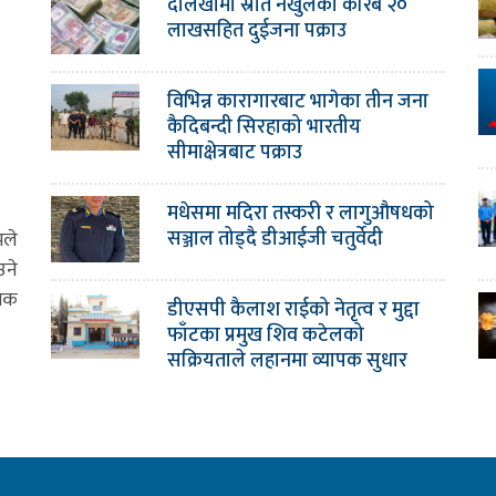
दोलखामा स्रोत नखुलेको करिब २०
लाखसहित दुईजना पक्राउ
विभिन्न कारागारबाट भागेका तीन जना
कैदिबन्दी सिरहाको भारतीय
सीमाक्षेत्रबाट पक्राउ
मधेसमा मदिरा तस्करी र लागुऔषधको
सञ्जाल तोड्दै डीआईजी चतुर्वेदी
मले
उने
ामक
डीएसपी कैलाश राईको नेतृत्व र मुद्दा
फाँटका प्रमुख शिव कटेलको
सक्रियताले लहानमा व्यापक सुधार