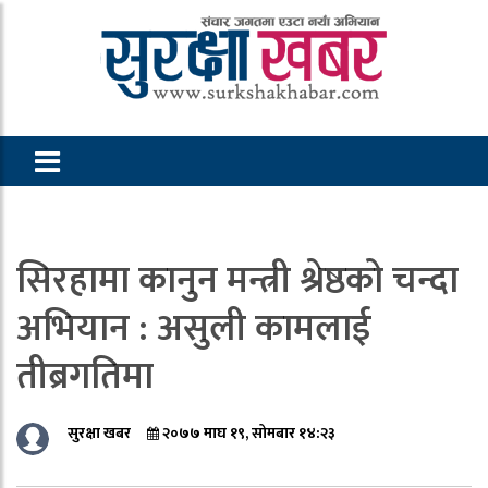
सिरहामा कानुन मन्त्री श्रेष्ठको चन्दा
अभियान : असुली कामलाई
तीब्रगतिमा
सुरक्षा खबर
२०७७ माघ १९, सोमबार १४:२३