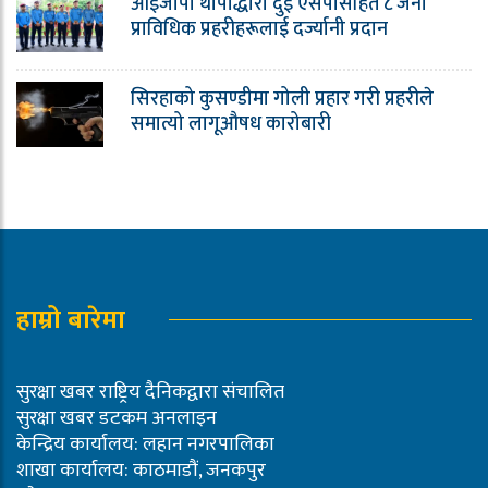
आईजीपी थापाद्धारा दुई एसपीसहित ८ जना
प्राविधिक प्रहरीहरूलाई दर्ज्यानी प्रदान
सिरहाको कुसण्डीमा गोली प्रहार गरी प्रहरीले
समात्यो लागूऔषध कारोबारी
हाम्रो बारेमा
सुरक्षा खबर राष्ट्रिय दैनिकद्वारा संचालित
सुरक्षा खबर डटकम अनलाइन
केन्द्रिय कार्यालय: लहान नगरपालिका
शाखा कार्यालय: काठमाडौं, जनकपुर