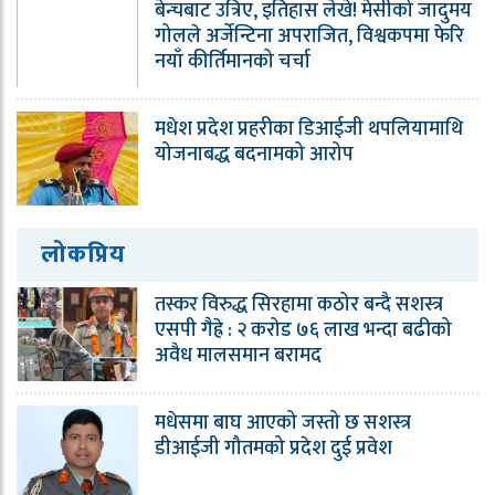
बेन्चबाट उत्रिए, इतिहास लेखे! मेसीको जादुमय
गोलले अर्जेन्टिना अपराजित, विश्वकपमा फेरि
नयाँ कीर्तिमानको चर्चा
मधेश प्रदेश प्रहरीका डिआईजी थपलियामाथि
योजनाबद्ध बदनामको आरोप
लोकप्रिय
तस्कर विरुद्ध सिरहामा कठोर बन्दै सशस्त्र
एसपी गैह्रे : २ करोड ७६ लाख भन्दा बढीको
अवैध मालसमान बरामद
मधेसमा बाघ आएको जस्तो छ सशस्त्र
डीआईजी गौतमको प्रदेश दुई प्रवेश