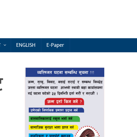
य
ENGLISH
E-Paper
ट