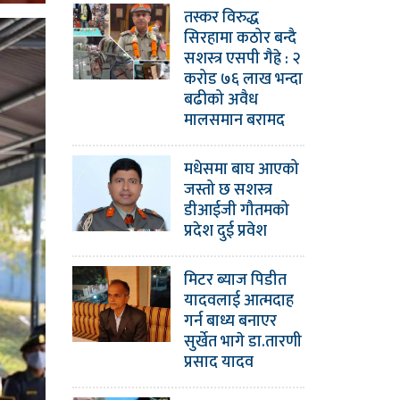
तस्कर विरुद्ध
सिरहामा कठोर बन्दै
सशस्त्र एसपी गैह्रे : २
करोड ७६ लाख भन्दा
बढीको अवैध
मालसमान बरामद
मधेसमा बाघ आएको
जस्तो छ सशस्त्र
डीआईजी गौतमको
प्रदेश दुई प्रवेश
मिटर ब्याज पिडीत
यादवलाई आत्मदाह
गर्न बाध्य बनाएर
सुर्खेत भागे डा.तारणी
प्रसाद यादव