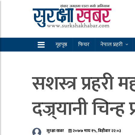
गृहपृष्ठ
फिचर
नेपाल प्रहरी
सशस्त्र प्रहरी
दज्र्यानी चिन्ह प
सुरक्षा खबर
२०७७ माघ १५, बिहीबार २२:०३