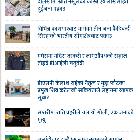
दोलखामा स्रोत नखुलेको करिब २० लाखसहित
दुईजना पक्राउ
विभिन्न कारागारबाट भागेका तीन जना कैदिबन्दी
सिरहाको भारतीय सीमाक्षेत्रबाट पक्राउ
मधेसमा मदिरा तस्करी र लागुऔषधको सञ्जाल
तोड्दै डीआईजी चतुर्वेदी
डीएसपी कैलाश राईको नेतृत्व र मुद्दा फाँटका
प्रमुख शिव कटेलको सक्रियताले लहानमा व्यापक
सुधार
सप्तरीमा राति प्रहरीले चलायो गोली, एक जनाको
मृत्यु
सर्लाहीबाट झन्डै ५९ लाख बराबरको सामान