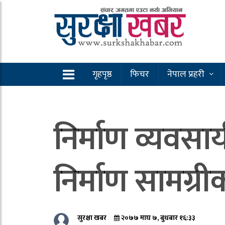
गृहपृष्ठ
फिचर
नेपाल प्रहरी
निर्माण व्यवस
निर्माण सामग्र
सुरक्षा खबर
२०७७ माघ ७, बुधबार १६:३३