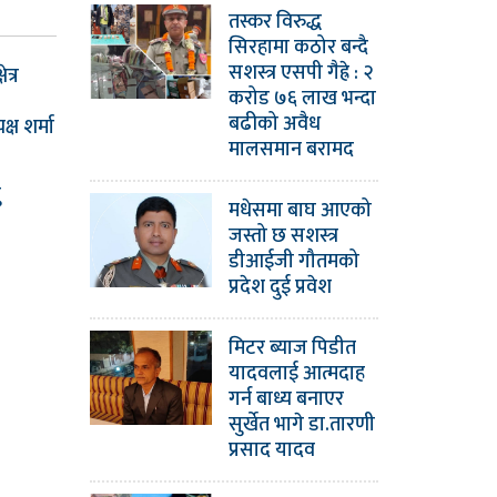
तस्कर विरुद्ध
सिरहामा कठोर बन्दै
सशस्त्र एसपी गैह्रे : २
ेत्र
करोड ७६ लाख भन्दा
बढीको अवैध
ष शर्मा
मालसमान बरामद
ु
मधेसमा बाघ आएको
जस्तो छ सशस्त्र
डीआईजी गौतमको
प्रदेश दुई प्रवेश
मिटर ब्याज पिडीत
यादवलाई आत्मदाह
गर्न बाध्य बनाएर
सुर्खेत भागे डा.तारणी
प्रसाद यादव