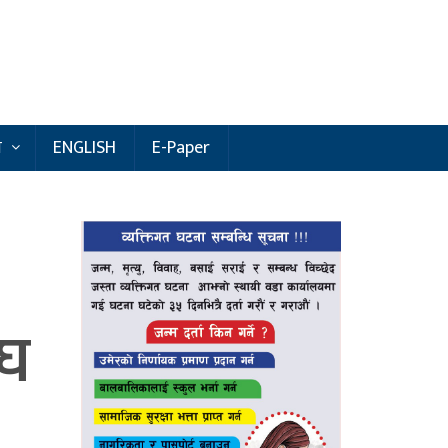
य
ENGLISH
E-Paper
ंघ