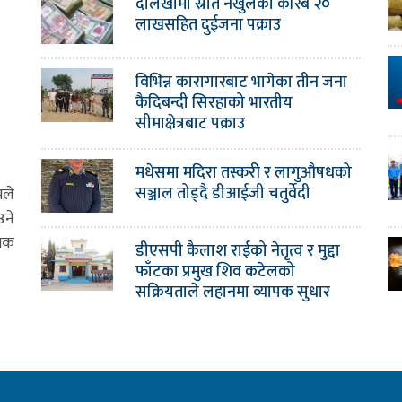
दोलखामा स्रोत नखुलेको करिब २०
लाखसहित दुईजना पक्राउ
विभिन्न कारागारबाट भागेका तीन जना
कैदिबन्दी सिरहाको भारतीय
सीमाक्षेत्रबाट पक्राउ
मधेसमा मदिरा तस्करी र लागुऔषधको
सञ्जाल तोड्दै डीआईजी चतुर्वेदी
मले
उने
ामक
डीएसपी कैलाश राईको नेतृत्व र मुद्दा
फाँटका प्रमुख शिव कटेलको
सक्रियताले लहानमा व्यापक सुधार