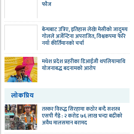
फौज
बेन्चबाट उत्रिए, इतिहास लेखे! मेसीको जादुमय
गोलले अर्जेन्टिना अपराजित, विश्वकपमा फेरि
नयाँ कीर्तिमानको चर्चा
मधेश प्रदेश प्रहरीका डिआईजी थपलियामाथि
योजनाबद्ध बदनामको आरोप
लोकप्रिय
तस्कर विरुद्ध सिरहामा कठोर बन्दै सशस्त्र
एसपी गैह्रे : २ करोड ७६ लाख भन्दा बढीको
अवैध मालसमान बरामद