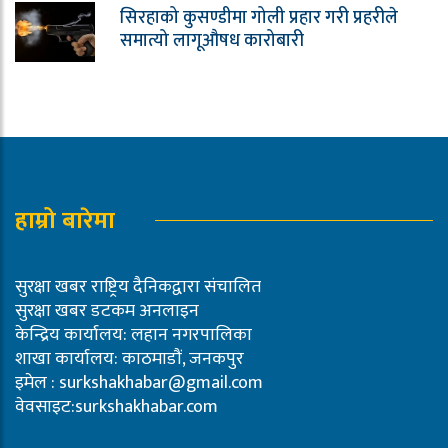
सिरहाको कुसण्डीमा गोली प्रहार गरी प्रहरीले
समात्यो लागूऔषध कारोबारी
हाम्रो बारेमा
सुरक्षा खबर राष्ट्रिय दैनिकद्वारा संचालित
सुरक्षा खबर डटकम अनलाइन
केन्द्रिय कार्यालय: लहान नगरपालिका
शाखा कार्यालय: काठमाडौं, जनकपुर
इमेल :
surkshakhabar@gmail.com
वेवसाइट:surkshakhabar.com