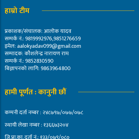
हाम्रो टीम
प्रकाशक/संचालक: आलोक यादव
सम्पर्क नं.: 9819992976,9851276659
इमेल:
aalokyadav099@gmail.com
सम्पादक: कौशलेन्द्र नारायण राम
सम्पर्क नं.: 9852830590
बिज्ञापनको लागि: 9863964800
हामी पूर्णत : कानुनी छौं
कम्पनी दर्ता नम्बर : २४८७९७/०७७/०७८
स्थायी लेखा नम्बर : १३६६७३२०४
जि.प्रा.का. दर्ता नं.: १३३/०७९/०८०