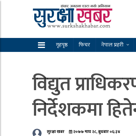
गृहपृष्ठ
फिचर
नेपाल प्रहरी
विद्युत प्राधि
निर्देशकमा हितेन
सुरक्षा खबर
२०७७ माघ २८, बुधबार ०६:३४