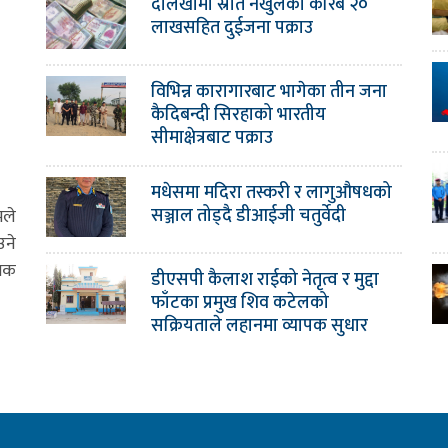
दोलखामा स्रोत नखुलेको करिब २०
लाखसहित दुईजना पक्राउ
विभिन्न कारागारबाट भागेका तीन जना
कैदिबन्दी सिरहाको भारतीय
सीमाक्षेत्रबाट पक्राउ
मधेसमा मदिरा तस्करी र लागुऔषधको
सञ्जाल तोड्दै डीआईजी चतुर्वेदी
मले
उने
ामक
डीएसपी कैलाश राईको नेतृत्व र मुद्दा
फाँटका प्रमुख शिव कटेलको
सक्रियताले लहानमा व्यापक सुधार