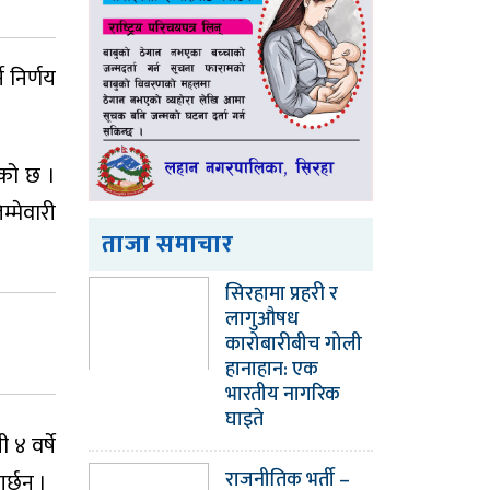
े निर्णय
एको छ ।
्मेवारी
ताजा समाचार
सिरहामा प्रहरी र
लागुऔषध
कारोबारीबीच गोली
हानाहान: एक
भारतीय नागरिक
घाइते
४ वर्षे
राजनीतिक भर्ती –
्छन् ।