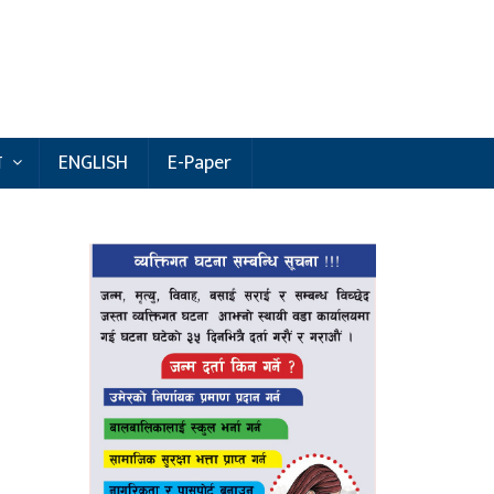
य
ENGLISH
E-Paper