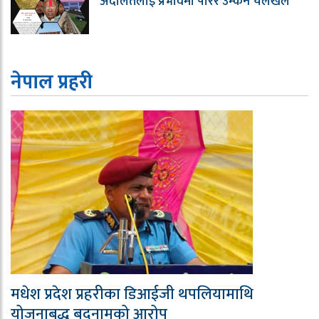
अदालतलाई प्रभावमा पारेर उम्कन चलखेल
नेपाल प्रहरी
मधेश प्रदेश प्रहरीका डिआईजी थपलियामाथि
योजनाबद्ध बदनामको आरोप