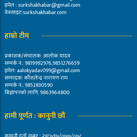
इमेल :
surkshakhabar@gmail.com
वेवसाइट:surkshakhabar.com
हाम्रो टीम
प्रकाशक/संचालक: आलोक यादव
सम्पर्क नं.: 9819992976,9851276659
इमेल:
aalokyadav099@gmail.com
सम्पादक: कौशलेन्द्र नारायण राम
सम्पर्क नं.: 9852830590
बिज्ञापनको लागि: 9863964800
हामी पूर्णत : कानुनी छौं
कम्पनी दर्ता नम्बर : २४८७९७/०७७/०७८