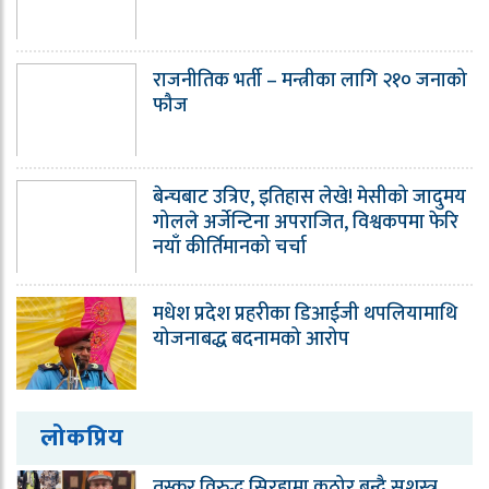
राजनीतिक भर्ती – मन्त्रीका लागि २१० जनाको
फौज
बेन्चबाट उत्रिए, इतिहास लेखे! मेसीको जादुमय
गोलले अर्जेन्टिना अपराजित, विश्वकपमा फेरि
नयाँ कीर्तिमानको चर्चा
मधेश प्रदेश प्रहरीका डिआईजी थपलियामाथि
योजनाबद्ध बदनामको आरोप
लोकप्रिय
तस्कर विरुद्ध सिरहामा कठोर बन्दै सशस्त्र