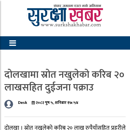
दोलखामा स्रोत नखुलेको करिब २०
लाखसहित दुईजना पक्राउ
Desk
२०८२ पुष ५, शनिबार १७:५४
दोलखा । स्रोत नखुलेको करिब २० लाख रुपैयाँसहित प्रहरीले