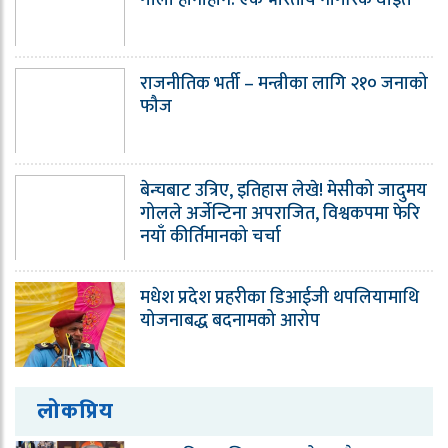
गोली हानाहान: एक भारतीय नागरिक घाइते
राजनीतिक भर्ती – मन्त्रीका लागि २१० जनाको
फौज
बेन्चबाट उत्रिए, इतिहास लेखे! मेसीको जादुमय
गोलले अर्जेन्टिना अपराजित, विश्वकपमा फेरि
नयाँ कीर्तिमानको चर्चा
मधेश प्रदेश प्रहरीका डिआईजी थपलियामाथि
योजनाबद्ध बदनामको आरोप
लोकप्रिय