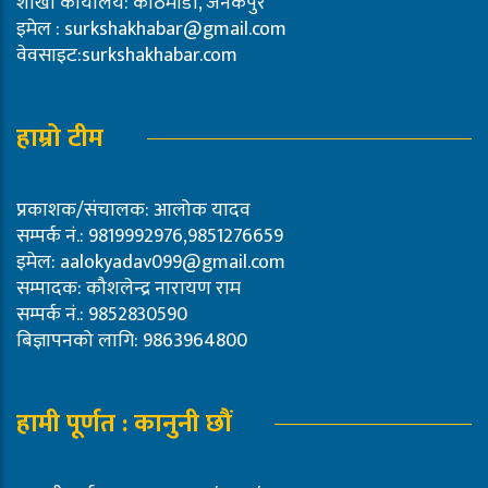
शाखा कार्यालय: काठमाडौं, जनकपुर
इमेल :
surkshakhabar@gmail.com
वेवसाइट:surkshakhabar.com
हाम्रो टीम
प्रकाशक/संचालक: आलोक यादव
सम्पर्क नं.: 9819992976,9851276659
इमेल:
aalokyadav099@gmail.com
सम्पादक: कौशलेन्द्र नारायण राम
सम्पर्क नं.: 9852830590
बिज्ञापनको लागि: 9863964800
हामी पूर्णत : कानुनी छौं