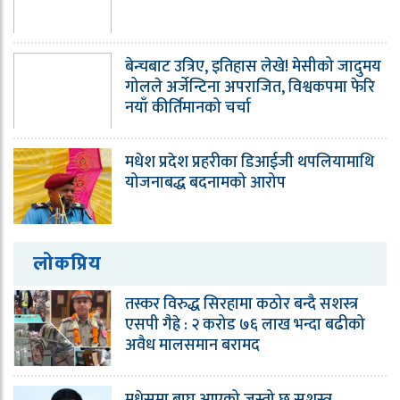
बेन्चबाट उत्रिए, इतिहास लेखे! मेसीको जादुमय
गोलले अर्जेन्टिना अपराजित, विश्वकपमा फेरि
नयाँ कीर्तिमानको चर्चा
मधेश प्रदेश प्रहरीका डिआईजी थपलियामाथि
योजनाबद्ध बदनामको आरोप
लोकप्रिय
तस्कर विरुद्ध सिरहामा कठोर बन्दै सशस्त्र
एसपी गैह्रे : २ करोड ७६ लाख भन्दा बढीको
अवैध मालसमान बरामद
मधेसमा बाघ आएको जस्तो छ सशस्त्र