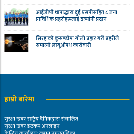
आईजीपी थापाद्धारा दुई एसपीसहित ८ जना
प्राविधिक प्रहरीहरूलाई दर्ज्यानी प्रदान
सिरहाको कुसण्डीमा गोली प्रहार गरी प्रहरीले
समात्यो लागूऔषध कारोबारी
हाम्रो बारेमा
सुरक्षा खबर राष्ट्रिय दैनिकद्वारा संचालित
सुरक्षा खबर डटकम अनलाइन
केन्द्रिय कार्यालय: लहान नगरपालिका