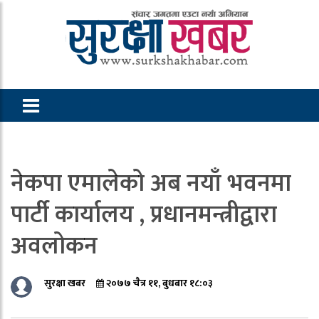
नेकपा एमालेको अब नयाँ भवनमा
पार्टी कार्यालय , प्रधानमन्त्रीद्वारा
अवलोकन
सुरक्षा खबर
२०७७ चैत्र ११, बुधबार १८:०३