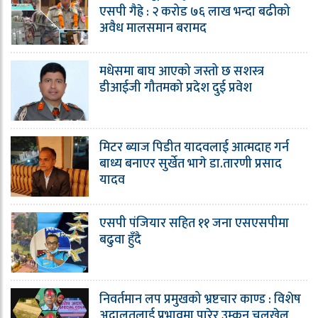
एसपी गैह्रे : २ करोड ७६ लाख भन्दा बढीको
अवैध मालसमान बरामद
मधेसमा बाघ आएको जस्तो छ सशस्त्र
डीआईजी गौतमको प्रदेश दुई प्रवेश
मिटर ब्याज पिडीत यादवलाई आत्मदाह गर्न
बाध्य बनाएर सुर्खेत भागे डा.तारणी प्रसाद
यादव
एसपी पंजियार सहित ११ जना एसएसपीमा
बढुवा हुँदै
निवर्तमान लप प्रमुखको भ्रष्टचार काण्ड : विशेष
अदालतलाई प्रभावमा पारेर उम्कन चलखेल