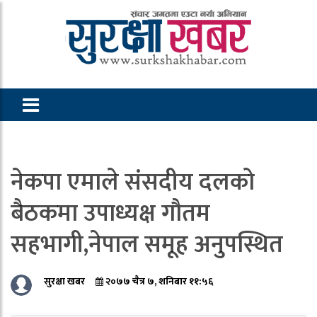
नेकपा एमाले संसदीय दलको
बैठकमा उपाध्यक्ष गौतम
सहभागी,नेपाल समूह अनुपस्थित
सुरक्षा खबर
२०७७ चैत्र ७, शनिबार ११:५६