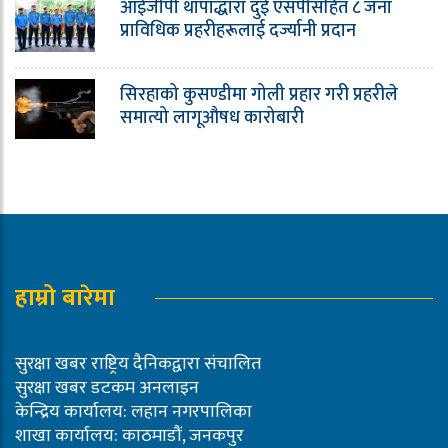
आईजीपी थापाद्धारा दुई एसपीसहित ८ जना
प्राविधिक प्रहरीहरूलाई दर्ज्यानी प्रदान
सिरहाको कुसण्डीमा गोली प्रहार गरी प्रहरीले
समात्यो लागूऔषध कारोबारी
हाम्रो बारेमा
सुरक्षा खबर राष्ट्रिय दैनिकद्वारा संचालित
सुरक्षा खबर डटकम अनलाइन
केन्द्रिय कार्यालय: लहान नगरपालिका
शाखा कार्यालय: काठमाडौं, जनकपुर