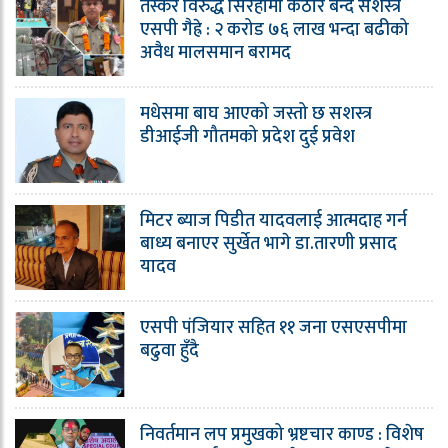
तस्कर विरुद्ध सिरहामा कठोर बन्दै सशस्त्र
एसपी गैह्रे : २ करोड ७६ लाख भन्दा बढीको
अवैध मालसमान बरामद
मधेसमा बाघ आएको जस्तो छ सशस्त्र
डीआईजी गौतमको प्रदेश दुई प्रवेश
मिटर ब्याज पिडीत यादवलाई आत्मदाह गर्न
बाध्य बनाएर सुर्खेत भागे डा.तारणी प्रसाद
यादव
एसपी पंजियार सहित ११ जना एसएसपीमा
बढुवा हुँदै
निवर्तमान लप प्रमुखको भ्रष्टचार काण्ड : विशेष