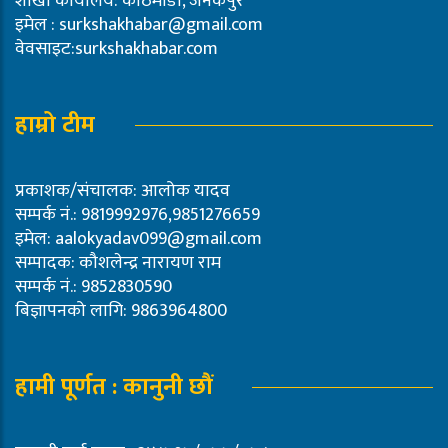
शाखा कार्यालय: काठमाडौं, जनकपुर
इमेल :
surkshakhabar@gmail.com
वेवसाइट:surkshakhabar.com
हाम्रो टीम
प्रकाशक/संचालक: आलोक यादव
सम्पर्क नं.: 9819992976,9851276659
इमेल:
aalokyadav099@gmail.com
सम्पादक: कौशलेन्द्र नारायण राम
सम्पर्क नं.: 9852830590
बिज्ञापनको लागि: 9863964800
हामी पूर्णत : कानुनी छौं