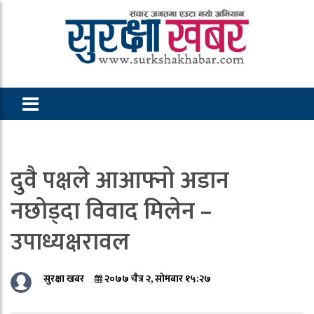
दुवै पक्षले आआफ्नो अडान
नछोड्दा विवाद मिलेन –
उपाध्यक्षरावल
सुरक्षा खबर
२०७७ चैत्र २, सोमबार १५:२७