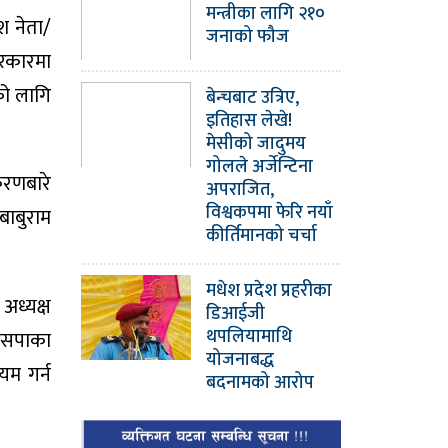
मन्त्रीका लागि २१०
श नेता/
जनाको फौज
सरकारमा
को लागि
बेन्चबाट उत्रिए,
इतिहास लेखे!
मेसीको जादुमय
गोलले अर्जेन्टिना
करणबारे
अपराजित,
विश्वकपमा फेरि नयाँ
बाबुराम
कीर्तिमानको चर्चा
मधेश प्रदेश प्रहरीका
अध्यक्ष
डिआईजी
थपलियामाथि
 जसपाका
योजनाबद्ध
यम गर्न
बदनामको आरोप