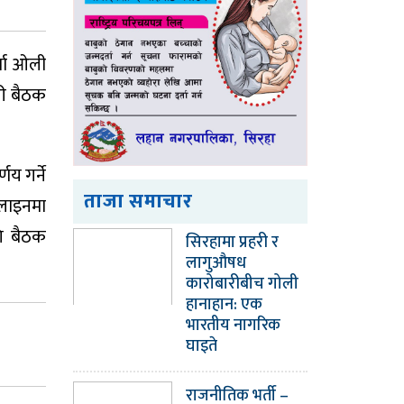
्मा ओली
री बैठक
य गर्ने
ताजा समाचार
 लाइनमा
ि बैठक
सिरहामा प्रहरी र
लागुऔषध
कारोबारीबीच गोली
हानाहान: एक
भारतीय नागरिक
घाइते
राजनीतिक भर्ती –