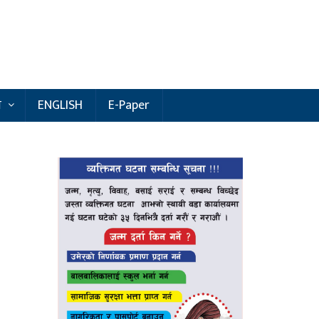
य
ENGLISH
E-Paper