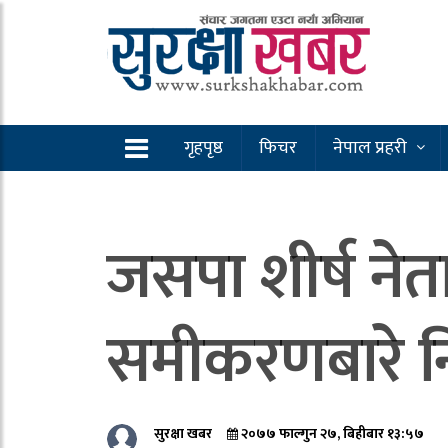
गृहपृष्ठ
फिचर
नेपाल प्रहरी
जसपा शीर्ष नेता
समीकरणबारे नि
सुरक्षा खबर
२०७७ फाल्गुन २७, बिहीबार १३:५७