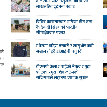
दोलखामा स्रोत नखुलेको करिब २०
लाखसहित दुईजना पक्राउ
विभिन्न कारागारबाट भागेका तीन जना
कैदिबन्दी सिरहाको भारतीय
सीमाक्षेत्रबाट पक्राउ
मधेसमा मदिरा तस्करी र लागुऔषधको
सञ्जाल तोड्दै डीआईजी चतुर्वेदी
मले
उने
ामक
डीएसपी कैलाश राईको नेतृत्व र मुद्दा
फाँटका प्रमुख शिव कटेलको
सक्रियताले लहानमा व्यापक सुधार