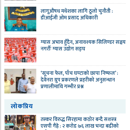
लागूऔषध मधेशका लागि ठूलो चुनौती :
डीआईजी ओम प्रसाद अधिकारी
ग्यास अभाव हुँदैन, अनावश्यक सिलिण्डर सञ्चय
नगरौँः ग्यास उद्योग सङ्घ
‘सूचना फेल, पाँच घण्टाको छापा निष्फल’ :
देवेनरा ग्रुप प्रकरणले प्रहरीको अनुसन्धान
प्रणालीमाथि गम्भीर प्रश्न
लोकप्रिय
तस्कर विरुद्ध सिरहामा कठोर बन्दै सशस्त्र
एसपी गैह्रे : २ करोड ७६ लाख भन्दा बढीको