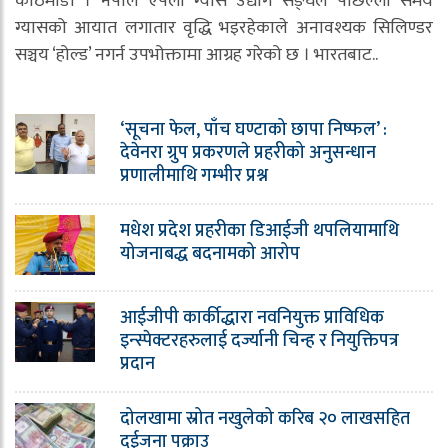
काठमाडौं । नेपाल एपली ग्यास उद्योग सङ्घले पछिल्लो समय
ग्यासको आयात लगातार वृद्धि भइरहेकाले अनावश्यक सिलिण्डर
सञ्चय ‘होल्ड’ नगर्न उपभोक्तामा आग्रह गरेको छ । भारतबाट..
‘सूचना फेल, पाँच घण्टाको छापा निष्फल’ :
देवेनरा ग्रुप प्रकरणले प्रहरीको अनुसन्धान
प्रणालीमाथि गम्भीर प्रश्न
मधेश प्रदेश प्रहरीका डिआईजी थपलियामाथि
योजनाबद्ध बदनामको आरोप
आईजीपी कार्कीद्धारा नवनियुक्त प्राविधिक
इन्स्पेक्टरहरुलाई दर्ज्यानी चिन्ह र नियुक्तिपत्र
प्रदान
दोलखामा स्रोत नखुलेको करिब २० लाखसहित
दुईजना पक्राउ