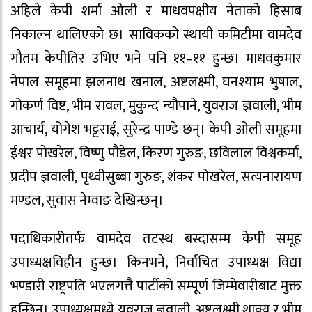
अहिले केपी शर्मा ओली र माधवपक्षीय नेताको हिसाब
निकाल्न थालिएको छ। साविकको स्थायी कमिटीमा वामदेव
गौतम केपीतिर उभिए भने पनि ११–११ हुन्छ। माधवकुमार
नेपाल समूहमा झलनाथ खनाल, अष्टलक्ष्मी, घनश्याम भुषाल,
गोकर्ण विष्ट, भीम रावल, मुकुन्द न्यौपाने, युवराज ज्ञवाली, भीम
आचार्य, योगेश भट्टराई, सुरेन्द्र पाण्डे छन्। केपी ओली समूहमा
ईश्वर पोखरेल, विष्णु पौडेल, किरण गुरुङ, छविलाल विश्वकर्मा,
प्रदीप ज्ञवाली, पृथ्वीसुब्बा गुरुङ, शंकर पोखरेल, सत्यनारायण
मण्डल, सुवास नेम्वाङ देखिन्छन्।
पदाधिकारीतर्फ वामदेव तटस्थ बस्दासम्म केपी समूह
उपाध्यक्षविहीन हुन्छ। किनभने, निर्वाचित उपाध्यक्ष विद्या
भण्डारी राष्ट्रपति भएलगत्तै पार्टीको सम्पूर्ण जिम्मेवारीबाट मुक्त
हुन्छिन्। उपाध्यक्षमध्ये युवराज ज्ञवाली, अष्टलक्ष्मी शाक्य र भीम