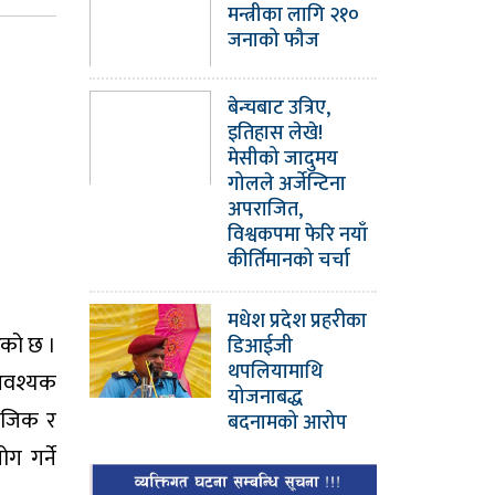
मन्त्रीका लागि २१०
जनाको फौज
बेन्चबाट उत्रिए,
इतिहास लेखे!
मेसीको जादुमय
गोलले अर्जेन्टिना
अपराजित,
विश्वकपमा फेरि नयाँ
कीर्तिमानको चर्चा
मधेश प्रदेश प्रहरीका
रेको छ ।
डिआईजी
थपलियामाथि
 आवश्यक
योजनाबद्ध
ामाजिक र
बदनामको आरोप
ग गर्ने