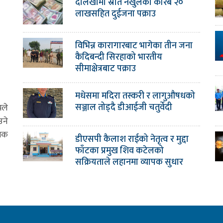
दोलखामा स्रोत नखुलेको करिब २०
लाखसहित दुईजना पक्राउ
विभिन्न कारागारबाट भागेका तीन जना
कैदिबन्दी सिरहाको भारतीय
सीमाक्षेत्रबाट पक्राउ
मधेसमा मदिरा तस्करी र लागुऔषधको
सञ्जाल तोड्दै डीआईजी चतुर्वेदी
मले
उने
ामक
डीएसपी कैलाश राईको नेतृत्व र मुद्दा
फाँटका प्रमुख शिव कटेलको
सक्रियताले लहानमा व्यापक सुधार