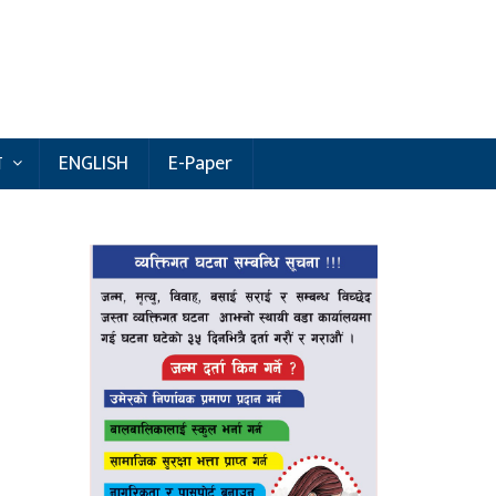
य
ENGLISH
E-Paper