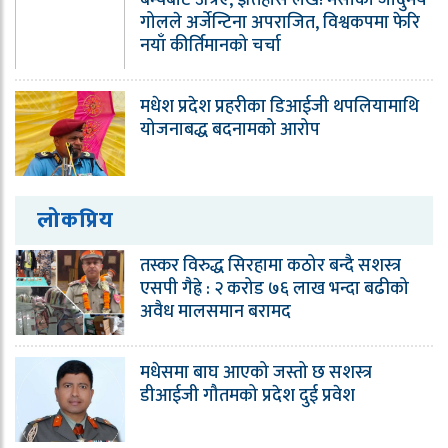
बेन्चबाट उत्रिए, इतिहास लेखे! मेसीको जादुमय
गोलले अर्जेन्टिना अपराजित, विश्वकपमा फेरि
नयाँ कीर्तिमानको चर्चा
मधेश प्रदेश प्रहरीका डिआईजी थपलियामाथि
योजनाबद्ध बदनामको आरोप
लोकप्रिय
तस्कर विरुद्ध सिरहामा कठोर बन्दै सशस्त्र
एसपी गैह्रे : २ करोड ७६ लाख भन्दा बढीको
अवैध मालसमान बरामद
मधेसमा बाघ आएको जस्तो छ सशस्त्र
डीआईजी गौतमको प्रदेश दुई प्रवेश