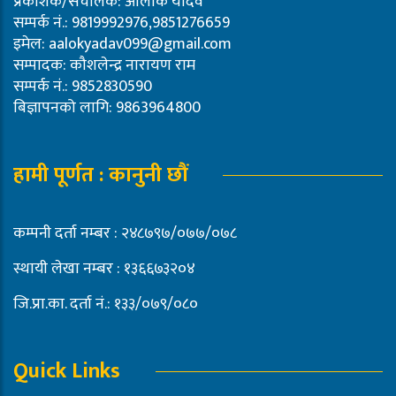
प्रकाशक/संचालक: आलोक यादव
सम्पर्क नं.: 9819992976,9851276659
इमेल:
aalokyadav099@gmail.com
सम्पादक: कौशलेन्द्र नारायण राम
सम्पर्क नं.: 9852830590
बिज्ञापनको लागि: 9863964800
हामी पूर्णत : कानुनी छौं
कम्पनी दर्ता नम्बर : २४८७९७/०७७/०७८
स्थायी लेखा नम्बर : १३६६७३२०४
जि.प्रा.का. दर्ता नं.: १३३/०७९/०८०
Quick Links