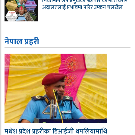
निवर्तमान लप प्रमुखको भ्रष्टचार काण्ड : विशेष
अदालतलाई प्रभावमा पारेर उम्कन चलखेल
नेपाल प्रहरी
मधेश प्रदेश प्रहरीका डिआईजी थपलियामाथि