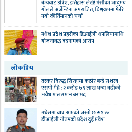
बेन्चबाट उत्रिए, इतिहास लेखे! मेसीको जादुमय
गोलले अर्जेन्टिना अपराजित, विश्वकपमा फेरि
नयाँ कीर्तिमानको चर्चा
मधेश प्रदेश प्रहरीका डिआईजी थपलियामाथि
योजनाबद्ध बदनामको आरोप
लोकप्रिय
तस्कर विरुद्ध सिरहामा कठोर बन्दै सशस्त्र
एसपी गैह्रे : २ करोड ७६ लाख भन्दा बढीको
अवैध मालसमान बरामद
मधेसमा बाघ आएको जस्तो छ सशस्त्र
डीआईजी गौतमको प्रदेश दुई प्रवेश