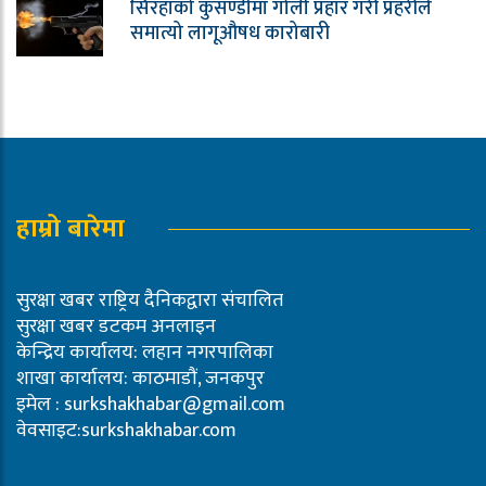
सिरहाको कुसण्डीमा गोली प्रहार गरी प्रहरीले
समात्यो लागूऔषध कारोबारी
हाम्रो बारेमा
सुरक्षा खबर राष्ट्रिय दैनिकद्वारा संचालित
सुरक्षा खबर डटकम अनलाइन
केन्द्रिय कार्यालय: लहान नगरपालिका
शाखा कार्यालय: काठमाडौं, जनकपुर
इमेल :
surkshakhabar@gmail.com
वेवसाइट:surkshakhabar.com