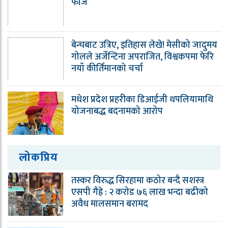
फौज
बेन्चबाट उत्रिए, इतिहास लेखे! मेसीको जादुमय
गोलले अर्जेन्टिना अपराजित, विश्वकपमा फेरि
नयाँ कीर्तिमानको चर्चा
मधेश प्रदेश प्रहरीका डिआईजी थपलियामाथि
योजनाबद्ध बदनामको आरोप
लोकप्रिय
तस्कर विरुद्ध सिरहामा कठोर बन्दै सशस्त्र
एसपी गैह्रे : २ करोड ७६ लाख भन्दा बढीको
अवैध मालसमान बरामद