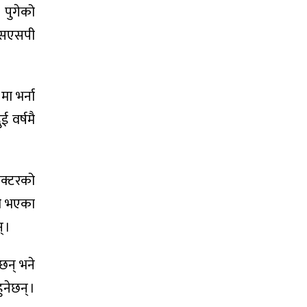
 पुगेको
 एसएसपी
ा भर्ना
 वर्षमै
ेक्टरको
पी भएका
् ।
छन् भने
नेछन् ।