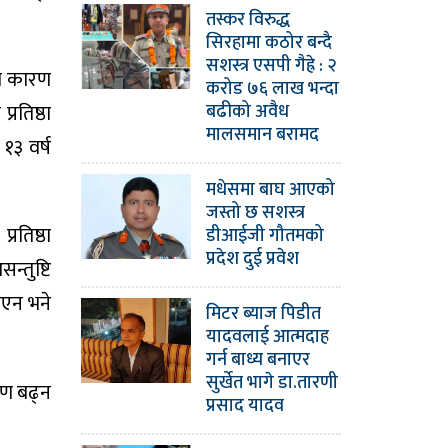
तस्कर विरुद्ध
सिरहामा कठोर बन्दै
सशस्त्र एसपी गैह्रे : २
का कारण
करोड ७६ लाख भन्दा
रतिष्ठा
बढीको अवैध
मालसमान बरामद
१३ वर्ष
मधेसमा बाघ आएको
जस्तो छ सशस्त्र
रतिष्ठा
डीआईजी गौतमको
प्रदेश दुई प्रवेश
न्तुष्टि
िएन भने
मिटर ब्याज पिडीत
यादवलाई आत्मदाह
गर्न बाध्य बनाएर
सुर्खेत भागे डा.तारणी
षण बढ्न
प्रसाद यादव