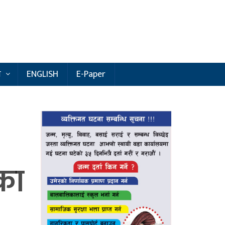
य
ENGLISH
E-Paper
का