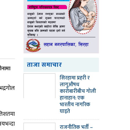
ताजा समाचार
जीनामा
सिरहामा प्रहरी र
लागुऔषध
भद्रगोल
कारोबारीबीच गोली
हानाहान: एक
भारतीय नागरिक
घाइते
रतिशतमा
 सयभन्दा
राजनीतिक भर्ती –