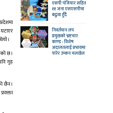
एसपी पंजियार सहित
११ जना एसएसपीमा
बढुवा हुँदै
रदेशमा
निवर्तमान लप
 घटाएर
प्रमुखको भ्रष्टचार
थियो ।
काण्ड : विशेष
अदालतलाई प्रभावमा
एको छ ।
पारेर उम्कन चलखेल
पनि गृह
ो छैन ।
्रवक्ता