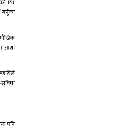
एको छ ।
गर्नुका
ी मौखिक
छ । आशा
्डारीले
ा–सुविधा
जना पनि