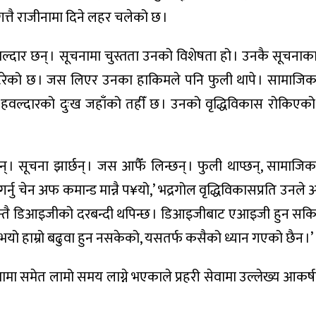
ेलगत्तै राजीनामा दिने लहर चलेको छ ।
वल्दार छन् । सूचनामा चुस्तता उनको विशेषता हो । उनकै सूचना
 टरेको छ । जस लिएर उनका हाकिमले पनि फुली थापे । सामाजिक प्
, हवल्दारको दुःख जहाँको तहीँ छ । उनको वृद्धिविकास रोकिएको 
 । सूचना झार्छन् । जस आफैँ लिन्छन् । फुली थाप्छन्, सामाजिक प्
र्नु चेन अफ कमान्ड मान्नै प¥यो,’ भद्रगोल वृद्धिविकासप्रति उनले अस
रुन्तै डिआइजीको दरबन्दी थपिन्छ । डिआइजीबाट एआइजी हुन सक
भयो हाम्रो बढुवा हुन नसकेको, यसतर्फ कसैको ध्यान गएको छैन ।’
ुवामा समेत लामो समय लाग्ने भएकाले प्रहरी सेवामा उल्लेख्य आकर्