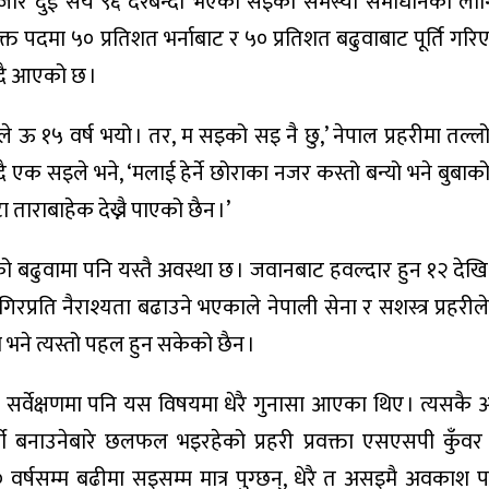
र हजार दुई सय ९६ दरबन्दी भएका सइका समस्या समाधानका लागि
िक्त पदमा ५० प्रतिशत भर्नाबाट र ५० प्रतिशत बढुवाबाट पूर्ति गर
ुँदै आएको छ ।
िले ऊ १५ वर्ष भयो । तर, म सइको सइ नै छु,’ नेपाल प्रहरीमा तल्
ोख्दै एक सइले भने, ‘मलाई हेर्ने छोराका नजर कस्तो बन्यो भने बुबा
ताराबाहेक देख्नै पाएको छैन ।’
को बढुवामा पनि यस्तै अवस्था छ । जवानबाट हवल्दार हुन १२ देखि 
िरप्रति नैराश्यता बढाउने भएकाले नेपाली सेना र सशस्त्र प्रहरील
ा भने त्यस्तो पहल हुन सकेको छैन ।
को सर्वेक्षणमा पनि यस विषयमा धेरै गुनासा आएका थिए । त्यसकै
ी बनाउनेबारे छलफल भइरहेको प्रहरी प्रवक्ता एसएसपी कुँवर
वर्षसम्म बढीमा सइसम्म मात्र पुग्छन्, धेरै त असइमै अवकाश पा