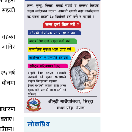
 प्रहरी
िए सइको
लो तहका
को जागिर
१५ वर्ष
े बीचमा
 आधारमा
 बताए ।
लोकप्रिय
उँछन् ।