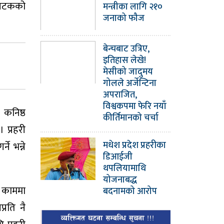
यसपटकको
मन्त्रीका लागि २१०
जनाको फौज
बेन्चबाट उत्रिए,
इतिहास लेखे!
मेसीको जादुमय
गोलले अर्जेन्टिना
अपराजित,
विश्वकपमा फेरि नयाँ
 कनिष्ठ
कीर्तिमानको चर्चा
 प्रहरी
मधेश प्रदेश प्रहरीका
े भन्ने
डिआईजी
थपलियामाथि
योजनाबद्ध
ा काममा
बदनामको आरोप
्रति नै