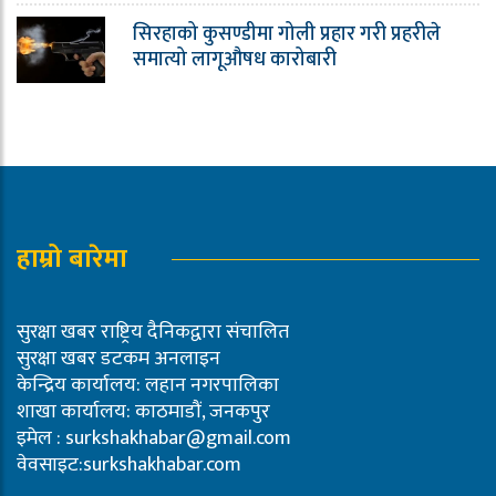
सिरहाको कुसण्डीमा गोली प्रहार गरी प्रहरीले
समात्यो लागूऔषध कारोबारी
हाम्रो बारेमा
सुरक्षा खबर राष्ट्रिय दैनिकद्वारा संचालित
सुरक्षा खबर डटकम अनलाइन
केन्द्रिय कार्यालय: लहान नगरपालिका
शाखा कार्यालय: काठमाडौं, जनकपुर
इमेल :
surkshakhabar@gmail.com
वेवसाइट:surkshakhabar.com