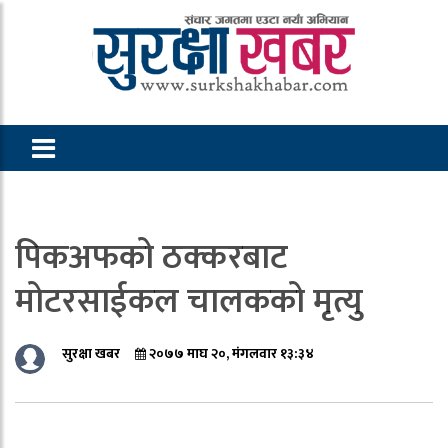
पिकअफको ठक्करबाट
मोटरसाईकल चालकको मृत्यु
सुरक्षा खबर
२०७७ माघ २०, मंगलवार १३:३४