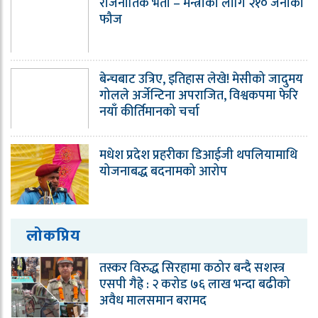
राजनीतिक भर्ती – मन्त्रीका लागि २१० जनाको
फौज
बेन्चबाट उत्रिए, इतिहास लेखे! मेसीको जादुमय
गोलले अर्जेन्टिना अपराजित, विश्वकपमा फेरि
नयाँ कीर्तिमानको चर्चा
मधेश प्रदेश प्रहरीका डिआईजी थपलियामाथि
योजनाबद्ध बदनामको आरोप
लोकप्रिय
तस्कर विरुद्ध सिरहामा कठोर बन्दै सशस्त्र
एसपी गैह्रे : २ करोड ७६ लाख भन्दा बढीको
अवैध मालसमान बरामद