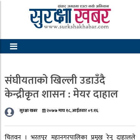
संघीयताको खिल्ली उडाउँदै
केन्द्रीकृत शासन : मेयर दाहाल
सुरक्षा खबर
२०७७ माघ १८, आईतवार ०९:१६
चितवन । भरतपुर महानगरपालिका प्रमुख रेनु दाहालले