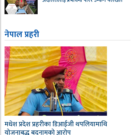
अदालतलाई प्रभावमा पारेर उम्कन चलखेल
नेपाल प्रहरी
मधेश प्रदेश प्रहरीका डिआईजी थपलियामाथि
योजनाबद्ध बदनामको आरोप