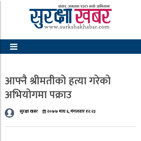
आफ्नै श्रीमतीको हत्या गरेको
अभियोगमा पक्राउ
सुरक्षा खबर
२०७७ माघ ६, मंगलवार १२:२३