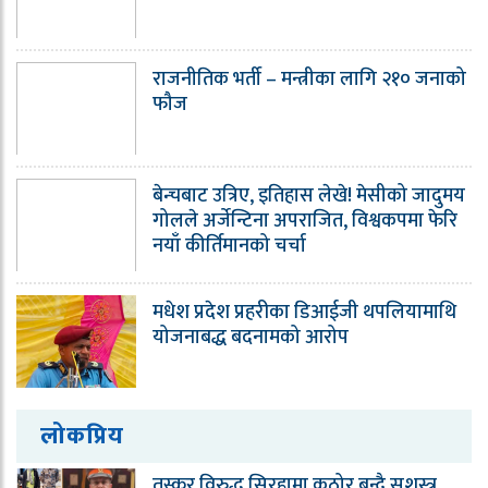
राजनीतिक भर्ती – मन्त्रीका लागि २१० जनाको
फौज
बेन्चबाट उत्रिए, इतिहास लेखे! मेसीको जादुमय
गोलले अर्जेन्टिना अपराजित, विश्वकपमा फेरि
नयाँ कीर्तिमानको चर्चा
मधेश प्रदेश प्रहरीका डिआईजी थपलियामाथि
योजनाबद्ध बदनामको आरोप
लोकप्रिय
तस्कर विरुद्ध सिरहामा कठोर बन्दै सशस्त्र