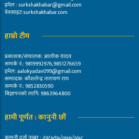
इमेल :
surkshakhabar@gmail.com
वेवसाइट:surkshakhabar.com
हाम्रो टीम
प्रकाशक/संचालक: आलोक यादव
सम्पर्क नं.: 9819992976,9851276659
इमेल:
aalokyadav099@gmail.com
सम्पादक: कौशलेन्द्र नारायण राम
सम्पर्क नं.: 9852830590
बिज्ञापनको लागि: 9863964800
हामी पूर्णत : कानुनी छौं
कम्पनी दर्ता नम्बर : २४८७९७/०७७/०७८