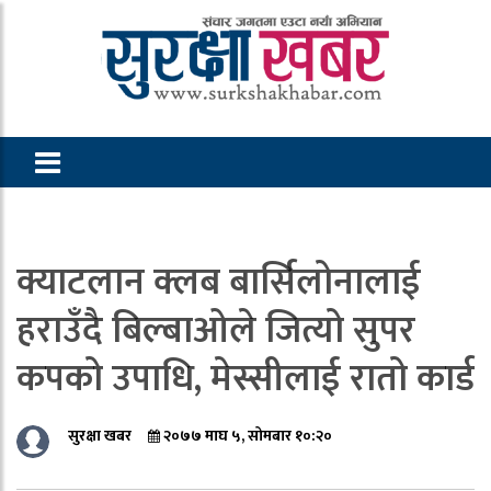
क्याटलान क्लब बार्सिलोनालाई
हराउँदै बिल्बाओले जित्यो सुपर
कपको उपाधि, मेस्सीलाई रातो कार्ड
सुरक्षा खबर
२०७७ माघ ५, सोमबार १०:२०