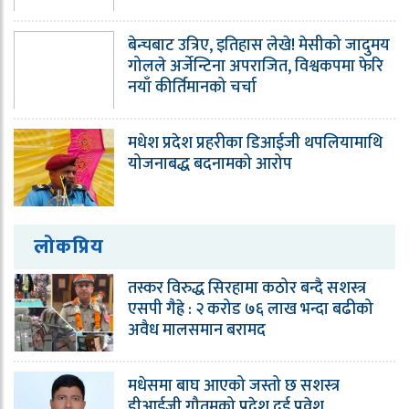
बेन्चबाट उत्रिए, इतिहास लेखे! मेसीको जादुमय
गोलले अर्जेन्टिना अपराजित, विश्वकपमा फेरि
नयाँ कीर्तिमानको चर्चा
मधेश प्रदेश प्रहरीका डिआईजी थपलियामाथि
योजनाबद्ध बदनामको आरोप
लोकप्रिय
तस्कर विरुद्ध सिरहामा कठोर बन्दै सशस्त्र
एसपी गैह्रे : २ करोड ७६ लाख भन्दा बढीको
अवैध मालसमान बरामद
मधेसमा बाघ आएको जस्तो छ सशस्त्र
डीआईजी गौतमको प्रदेश दुई प्रवेश