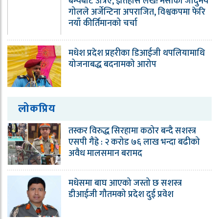
बेन्चबाट उत्रिए, इतिहास लेखे! मेसीको जादुमय
गोलले अर्जेन्टिना अपराजित, विश्वकपमा फेरि
नयाँ कीर्तिमानको चर्चा
मधेश प्रदेश प्रहरीका डिआईजी थपलियामाथि
योजनाबद्ध बदनामको आरोप
लोकप्रिय
तस्कर विरुद्ध सिरहामा कठोर बन्दै सशस्त्र
एसपी गैह्रे : २ करोड ७६ लाख भन्दा बढीको
अवैध मालसमान बरामद
मधेसमा बाघ आएको जस्तो छ सशस्त्र
डीआईजी गौतमको प्रदेश दुई प्रवेश