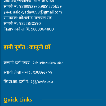
प्रकाशक/संचालक: आलोक यादव
सम्पर्क नं.: 9819992976,9851276659
इमेल:
aalokyadav099@gmail.com
सम्पादक: कौशलेन्द्र नारायण राम
सम्पर्क नं.: 9852830590
बिज्ञापनको लागि: 9863964800
हामी पूर्णत : कानुनी छौं
कम्पनी दर्ता नम्बर : २४८७९७/०७७/०७८
स्थायी लेखा नम्बर : १३६६७३२०४
जि.प्रा.का. दर्ता नं.: १३३/०७९/०८०
Quick Links