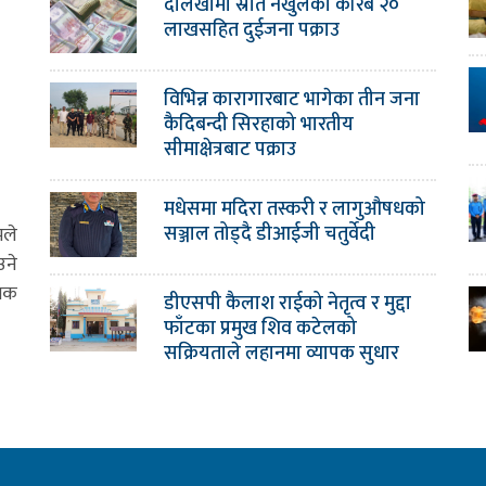
दोलखामा स्रोत नखुलेको करिब २०
लाखसहित दुईजना पक्राउ
विभिन्न कारागारबाट भागेका तीन जना
कैदिबन्दी सिरहाको भारतीय
सीमाक्षेत्रबाट पक्राउ
मधेसमा मदिरा तस्करी र लागुऔषधको
सञ्जाल तोड्दै डीआईजी चतुर्वेदी
मले
उने
ामक
डीएसपी कैलाश राईको नेतृत्व र मुद्दा
फाँटका प्रमुख शिव कटेलको
सक्रियताले लहानमा व्यापक सुधार