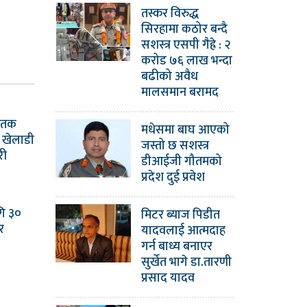
तस्कर विरुद्ध
सिरहामा कठोर बन्दै
सशस्त्र एसपी गैह्रे : २
करोड ७६ लाख भन्दा
बढीको अवैध
मालसमान बरामद
 शतक
मधेसमा बाघ आएको
लो खेलाडी
जस्तो छ सशस्त्र
री
डीआईजी गौतमको
प्रदेश दुई प्रवेश
गि ३०
मिटर ब्याज पिडीत
र
यादवलाई आत्मदाह
गर्न बाध्य बनाएर
सुर्खेत भागे डा.तारणी
प्रसाद यादव