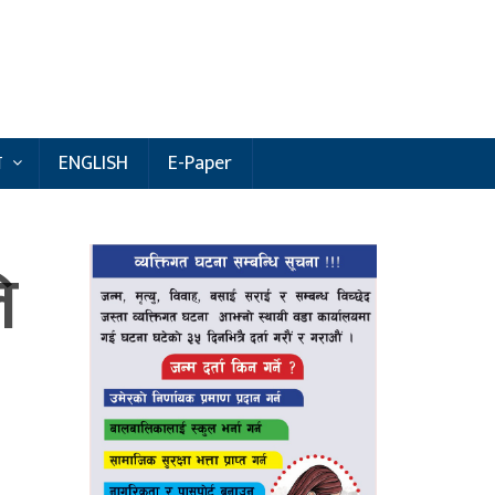
य
ENGLISH
E-Paper
ि