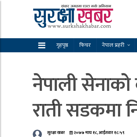
गृहपृष्ठ
फिचर
नेपाल प्रहरी
नेपाली सेनाको
राती सडकमा नि
सुरक्षा खबर
२०७७ माघ १८, आईतवार १८:५९