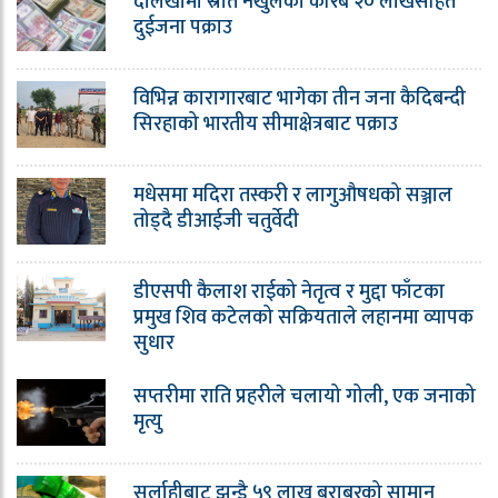
दोलखामा स्रोत नखुलेको करिब २० लाखसहित
दुईजना पक्राउ
विभिन्न कारागारबाट भागेका तीन जना कैदिबन्दी
सिरहाको भारतीय सीमाक्षेत्रबाट पक्राउ
मधेसमा मदिरा तस्करी र लागुऔषधको सञ्जाल
तोड्दै डीआईजी चतुर्वेदी
डीएसपी कैलाश राईको नेतृत्व र मुद्दा फाँटका
प्रमुख शिव कटेलको सक्रियताले लहानमा व्यापक
सुधार
सप्तरीमा राति प्रहरीले चलायो गोली, एक जनाको
मृत्यु
सर्लाहीबाट झन्डै ५९ लाख बराबरको सामान