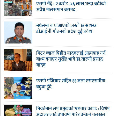
एसपी गैह्रे : २ करोड ७६ लाख भन्दा बढीको
अवैध मालसमान बरामद
मधेसमा बाघ आएको जस्तो छ सशस्त्र
डीआईजी गौतमको प्रदेश दुई प्रवेश
मिटर ब्याज पिडीत यादवलाई आत्मदाह गर्न
बाध्य बनाएर सुर्खेत भागे डा.तारणी प्रसाद
यादव
एसपी पंजियार सहित ११ जना एसएसपीमा
बढुवा हुँदै
निवर्तमान लप प्रमुखको भ्रष्टचार काण्ड : विशेष
अदालतलाई प्रभावमा पारेर उम्कन चलखेल