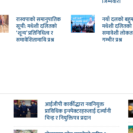
जिम्मेवारी
रास्वपाको समानुपातिक
नयाँ दलको बहु
सूची: मधेशी दलितको
मधेशी दलितको उप
‘शून्य’ प्रतिनिधित्व र
समावेशी लोकतन्
समावेशितामाथि प्रश्न
गम्भीर प्रश्न
आईजीपी कार्कीद्धारा नवनियुक्त
प्राविधिक इन्स्पेक्टरहरुलाई दर्ज्यानी
चिन्ह र नियुक्तिपत्र प्रदान