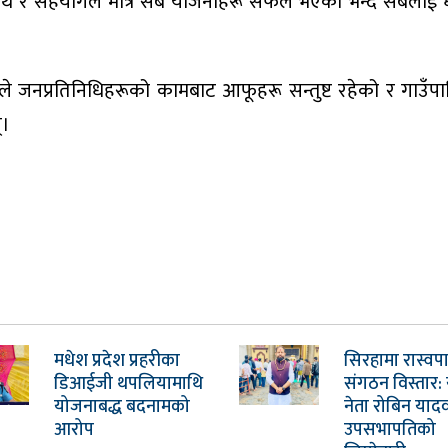
ाथ र सहयोगले मात्रै सबै योजनाहरू सफल भएको भन्दै सबैलाई 
ूले जनप्रतिनिधिहरूको कामबाट आफूहरू सन्तुष्ट रहेको र गाउँप
्।
मधेश प्रदेश प्रहरीका
सिरहामा रास्वप
डिआईजी थपलियामाथि
संगठन विस्तार: 
योजनाबद्ध बदनामको
नेता रोबिन याद
आरोप
उपसभापतिको