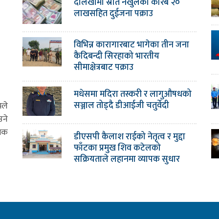
दोलखामा स्रोत नखुलेको करिब २०
लाखसहित दुईजना पक्राउ
विभिन्न कारागारबाट भागेका तीन जना
कैदिबन्दी सिरहाको भारतीय
सीमाक्षेत्रबाट पक्राउ
मधेसमा मदिरा तस्करी र लागुऔषधको
सञ्जाल तोड्दै डीआईजी चतुर्वेदी
मले
उने
ामक
डीएसपी कैलाश राईको नेतृत्व र मुद्दा
फाँटका प्रमुख शिव कटेलको
सक्रियताले लहानमा व्यापक सुधार