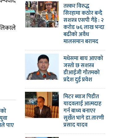
धन्यवाद
तस्कर विरुद्ध
सिरहामा कठोर बन्दै
सशस्त्र एसपी गैह्रे : २
करोड ७६ लाख भन्दा
ालिकाले
बढीको अवैध
मालसमान बरामद
मधेसमा बाघ आएको
जस्तो छ सशस्त्र
डीआईजी गौतमको
प्रदेश दुई प्रवेश
मिटर ब्याज पिडीत
यादवलाई आत्मदाह
गर्न बाध्य बनाएर
ाको
सुर्खेत भागे डा.तारणी
युवा
प्रसाद यादव
वले पाए