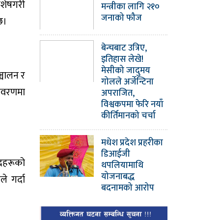
िशेषगरी
मन्त्रीका लागि २१०
जनाको फौज
छ।
बेन्चबाट उत्रिए,
इतिहास लेखे!
मेसीको जादुमय
्चालन र
गोलले अर्जेन्टिना
तावरणमा
अपराजित,
विश्वकपमा फेरि नयाँ
कीर्तिमानको चर्चा
मधेश प्रदेश प्रहरीका
डिआईजी
द्रहरूको
थपलियामाथि
योजनाबद्ध
े गर्दा
बदनामको आरोप