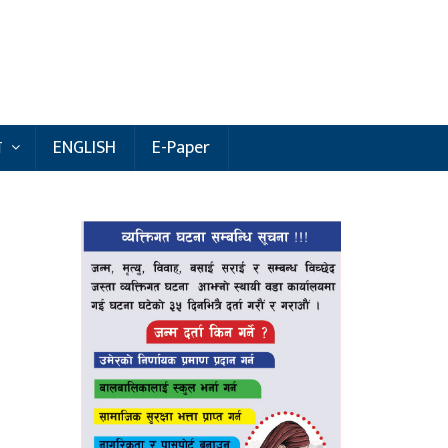
य
ENGLISH
E-Paper