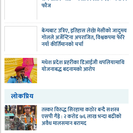
फौज
बेन्चबाट उत्रिए, इतिहास लेखे! मेसीको जादुमय
गोलले अर्जेन्टिना अपराजित, विश्वकपमा फेरि
नयाँ कीर्तिमानको चर्चा
मधेश प्रदेश प्रहरीका डिआईजी थपलियामाथि
योजनाबद्ध बदनामको आरोप
लोकप्रिय
तस्कर विरुद्ध सिरहामा कठोर बन्दै सशस्त्र
एसपी गैह्रे : २ करोड ७६ लाख भन्दा बढीको
अवैध मालसमान बरामद