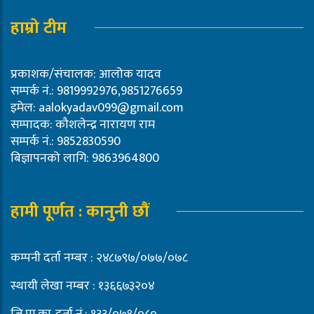
हाम्रो टीम
प्रकाशक/संचालक: आलोक यादव
सम्पर्क नं.: 9819992976,9851276659
इमेल:
aalokyadav099@gmail.com
सम्पादक: कौशलेन्द्र नारायण राम
सम्पर्क नं.: 9852830590
बिज्ञापनको लागि: 9863964800
हामी पूर्णत : कानुनी छौं
कम्पनी दर्ता नम्बर : २४८७९७/०७७/०७८
स्थायी लेखा नम्बर : १३६६७३२०४
जि.प्रा.का. दर्ता नं.: १३३/०७९/०८०