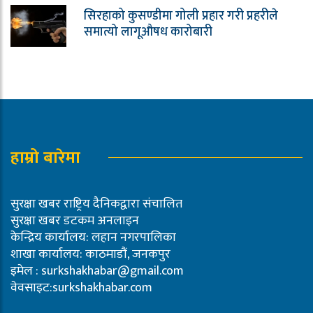
सिरहाको कुसण्डीमा गोली प्रहार गरी प्रहरीले
समात्यो लागूऔषध कारोबारी
हाम्रो बारेमा
सुरक्षा खबर राष्ट्रिय दैनिकद्वारा संचालित
सुरक्षा खबर डटकम अनलाइन
केन्द्रिय कार्यालय: लहान नगरपालिका
शाखा कार्यालय: काठमाडौं, जनकपुर
इमेल :
surkshakhabar@gmail.com
वेवसाइट:surkshakhabar.com