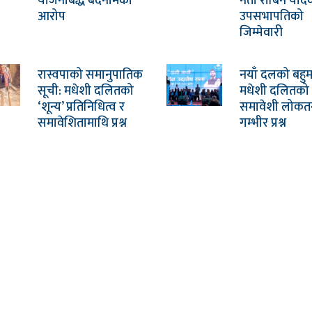
योजनाबद्ध बदनामको
नेता रोबिन याद
आरोप
उपसभापतिको
जिम्मेवारी
रास्वपाको समानुपातिक
नयाँ दलको बहु
सूची: मधेशी दलितको
मधेशी दलितको उप
‘शून्य’ प्रतिनिधित्व र
समावेशी लोकतन्
समावेशितामाथि प्रश्न
गम्भीर प्रश्न