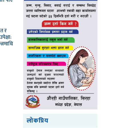
वले पाए
मत र
ेक्षा:
त्रमाथि
लोकप्रिय