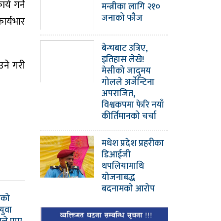
य गर्ने
मन्त्रीका लागि २१०
जनाको फौज
ार्यभार
बेन्चबाट उत्रिए,
इतिहास लेखे!
उने गरी
मेसीको जादुमय
गोलले अर्जेन्टिना
अपराजित,
विश्वकपमा फेरि नयाँ
कीर्तिमानको चर्चा
मधेश प्रदेश प्रहरीका
डिआईजी
थपलियामाथि
योजनाबद्ध
बदनामको आरोप
ाको
युवा