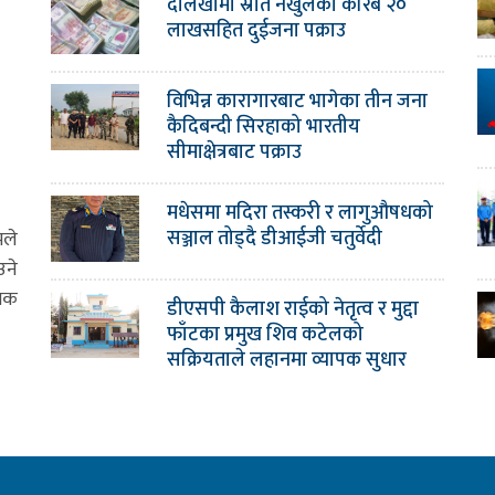
दोलखामा स्रोत नखुलेको करिब २०
लाखसहित दुईजना पक्राउ
विभिन्न कारागारबाट भागेका तीन जना
कैदिबन्दी सिरहाको भारतीय
सीमाक्षेत्रबाट पक्राउ
मधेसमा मदिरा तस्करी र लागुऔषधको
सञ्जाल तोड्दै डीआईजी चतुर्वेदी
मले
उने
ामक
डीएसपी कैलाश राईको नेतृत्व र मुद्दा
फाँटका प्रमुख शिव कटेलको
सक्रियताले लहानमा व्यापक सुधार