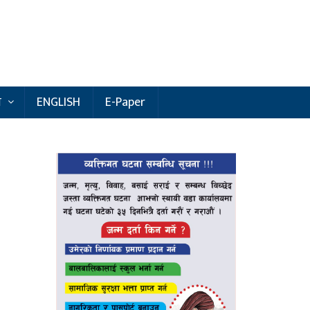
य
ENGLISH
E-Paper