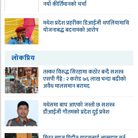
नयाँ कीर्तिमानको चर्चा
मधेश प्रदेश प्रहरीका डिआईजी थपलियामाथि
योजनाबद्ध बदनामको आरोप
लोकप्रिय
तस्कर विरुद्ध सिरहामा कठोर बन्दै सशस्त्र
एसपी गैह्रे : २ करोड ७६ लाख भन्दा बढीको
अवैध मालसमान बरामद
मधेसमा बाघ आएको जस्तो छ सशस्त्र
डीआईजी गौतमको प्रदेश दुई प्रवेश
मिटर ब्याज पिडीत यादवलाई आत्मदाह गर्न