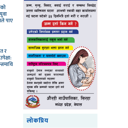
ाको
युवा
वले पाए
मत र
ेक्षा:
त्रमाथि
लोकप्रिय