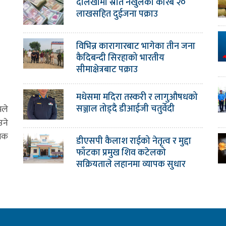
दोलखामा स्रोत नखुलेको करिब २०
लाखसहित दुईजना पक्राउ
विभिन्न कारागारबाट भागेका तीन जना
कैदिबन्दी सिरहाको भारतीय
सीमाक्षेत्रबाट पक्राउ
मधेसमा मदिरा तस्करी र लागुऔषधको
सञ्जाल तोड्दै डीआईजी चतुर्वेदी
मले
उने
ामक
डीएसपी कैलाश राईको नेतृत्व र मुद्दा
फाँटका प्रमुख शिव कटेलको
सक्रियताले लहानमा व्यापक सुधार