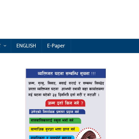
य
ENGLISH
E-Paper