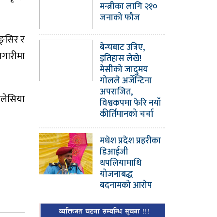
मन्त्रीका लागि २१०
जनाको फौज
ङ्सिर र
बेन्चबाट उत्रिए,
जगारीमा
इतिहास लेखे!
मेसीको जादुमय
गोलले अर्जेन्टिना
अपराजित,
मलेसिया
विश्वकपमा फेरि नयाँ
कीर्तिमानको चर्चा
मधेश प्रदेश प्रहरीका
डिआईजी
थपलियामाथि
योजनाबद्ध
बदनामको आरोप