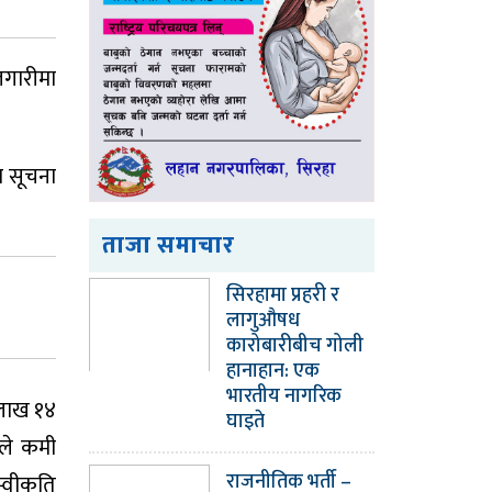
जगारीमा
ा सूचना
ताजा समाचार
सिरहामा प्रहरी र
लागुऔषध
कारोबारीबीच गोली
हानाहान: एक
भारतीय नागरिक
 लाख १४
घाइते
रले कमी
राजनीतिक भर्ती –
्वीकृति