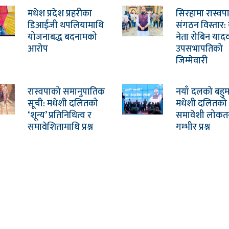
मधेश प्रदेश प्रहरीका
सिरहामा रास्वप
डिआईजी थपलियामाथि
संगठन विस्तार: 
योजनाबद्ध बदनामको
नेता रोबिन याद
आरोप
उपसभापतिको
जिम्मेवारी
रास्वपाको समानुपातिक
नयाँ दलको बहु
सूची: मधेशी दलितको
मधेशी दलितको उप
‘शून्य’ प्रतिनिधित्व र
समावेशी लोकतन्
समावेशितामाथि प्रश्न
गम्भीर प्रश्न