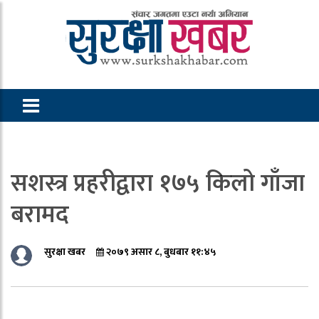
सशस्त्र प्रहरीद्वारा १७५ किलो गाँजा
बरामद
सुरक्षा खबर
२०७९ असार ८, बुधबार ११:४५