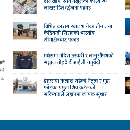
दोलखामा स्रोत नखुलेको करिब २०
लाखसहित दुईजना पक्राउ
विभिन्न कारागारबाट भागेका तीन जना
कैदिबन्दी सिरहाको भारतीय
सीमाक्षेत्रबाट पक्राउ
मधेसमा मदिरा तस्करी र लागुऔषधको
सञ्जाल तोड्दै डीआईजी चतुर्वेदी
मले
उने
ामक
डीएसपी कैलाश राईको नेतृत्व र मुद्दा
फाँटका प्रमुख शिव कटेलको
सक्रियताले लहानमा व्यापक सुधार