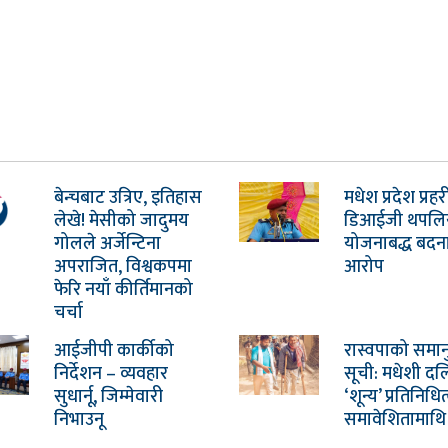
बेन्चबाट उत्रिए, इतिहास
मधेश प्रदेश प्रह
लेखे! मेसीको जादुमय
डिआईजी थपलि
गोलले अर्जेन्टिना
योजनाबद्ध बदन
अपराजित, विश्वकपमा
आरोप
फेरि नयाँ कीर्तिमानको
चर्चा
आईजीपी कार्कीको
रास्वपाको समा
निर्देशन – व्यवहार
सूची: मधेशी द
सुधार्नू, जिम्मेवारी
‘शून्य’ प्रतिनिधित
निभाउनू
समावेशितामाथि प्