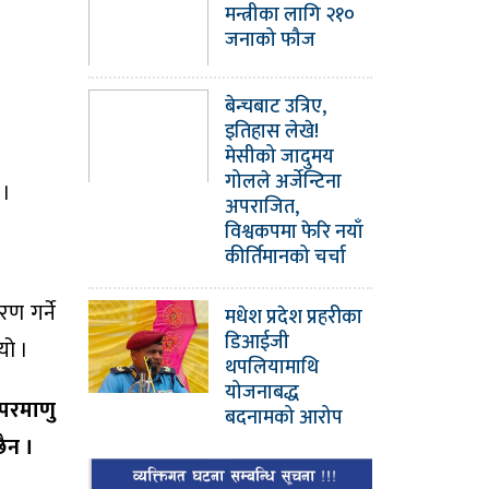
मन्त्रीका लागि २१०
जनाको फौज
बेन्चबाट उत्रिए,
इतिहास लेखे!
मेसीको जादुमय
गोलले अर्जेन्टिना
 ।
अपराजित,
विश्वकपमा फेरि नयाँ
कीर्तिमानको चर्चा
ण गर्ने
मधेश प्रदेश प्रहरीका
डिआईजी
यो ।
थपलियामाथि
योजनाबद्ध
 परमाणु
बदनामको आरोप
ैन ।