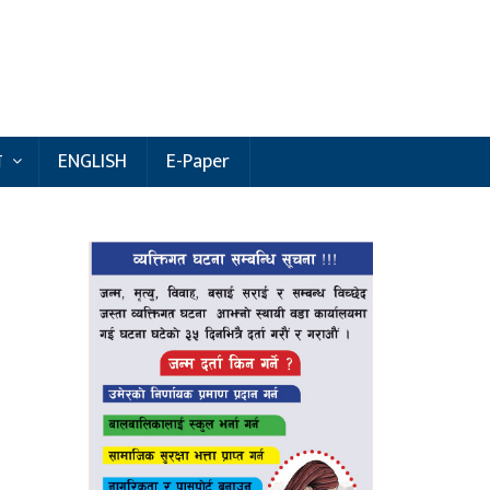
य
ENGLISH
E-Paper