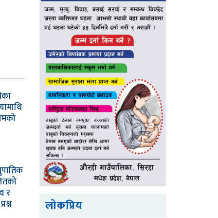
रीका
यामाथि
ामको
नुपातिक
लितको
्व र
लोकप्रिय
रश्न