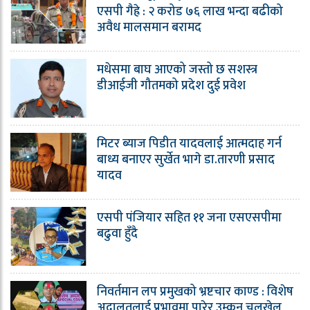
एसपी गैह्रे : २ करोड ७६ लाख भन्दा बढीको
अवैध मालसमान बरामद
मधेसमा बाघ आएको जस्तो छ सशस्त्र
डीआईजी गौतमको प्रदेश दुई प्रवेश
मिटर ब्याज पिडीत यादवलाई आत्मदाह गर्न
बाध्य बनाएर सुर्खेत भागे डा.तारणी प्रसाद
यादव
एसपी पंजियार सहित ११ जना एसएसपीमा
बढुवा हुँदै
निवर्तमान लप प्रमुखको भ्रष्टचार काण्ड : विशेष
अदालतलाई प्रभावमा पारेर उम्कन चलखेल