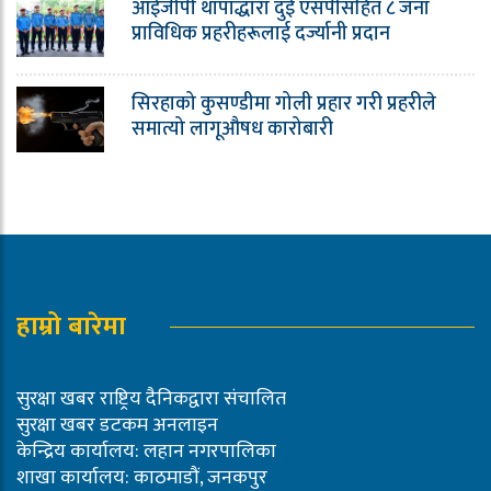
आईजीपी थापाद्धारा दुई एसपीसहित ८ जना
प्राविधिक प्रहरीहरूलाई दर्ज्यानी प्रदान
सिरहाको कुसण्डीमा गोली प्रहार गरी प्रहरीले
समात्यो लागूऔषध कारोबारी
हाम्रो बारेमा
सुरक्षा खबर राष्ट्रिय दैनिकद्वारा संचालित
सुरक्षा खबर डटकम अनलाइन
केन्द्रिय कार्यालय: लहान नगरपालिका
शाखा कार्यालय: काठमाडौं, जनकपुर