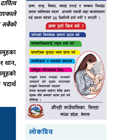
 दायित्व
ढाएकाले
ा सबैको
समुहका
११ थान,
 समूहको
पदार्थ
लोकप्रिय