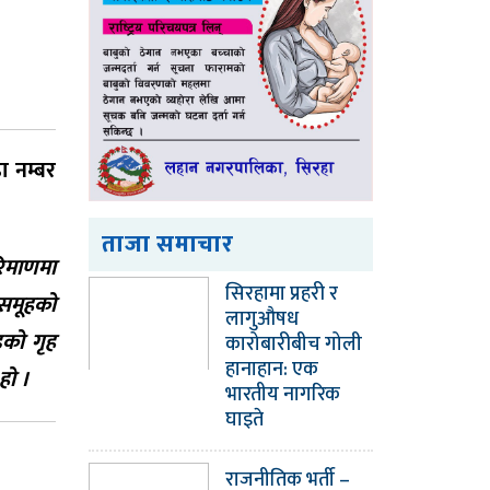
 नम्बर
ताजा समाचार
परिमाणमा
सिरहामा प्रहरी र
 समूहको
लागुऔषध
डको गृह
कारोबारीबीच गोली
हानाहान: एक
हो ।
भारतीय नागरिक
घाइते
राजनीतिक भर्ती –