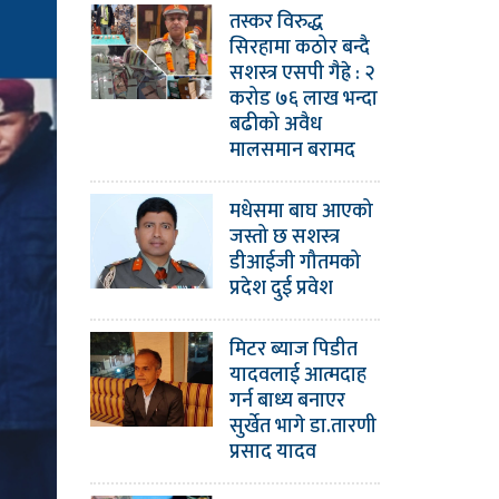
तस्कर विरुद्ध
सिरहामा कठोर बन्दै
सशस्त्र एसपी गैह्रे : २
करोड ७६ लाख भन्दा
बढीको अवैध
मालसमान बरामद
मधेसमा बाघ आएको
जस्तो छ सशस्त्र
डीआईजी गौतमको
प्रदेश दुई प्रवेश
मिटर ब्याज पिडीत
यादवलाई आत्मदाह
गर्न बाध्य बनाएर
सुर्खेत भागे डा.तारणी
प्रसाद यादव