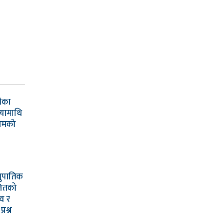
रीका
यामाथि
ामको
नुपातिक
लितको
्व र
रश्न