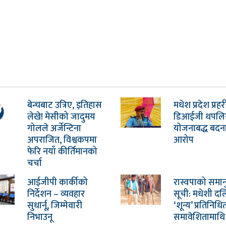
बेन्चबाट उत्रिए, इतिहास
मधेश प्रदेश प्रह
लेखे! मेसीको जादुमय
डिआईजी थपलि
गोलले अर्जेन्टिना
योजनाबद्ध बदन
अपराजित, विश्वकपमा
आरोप
फेरि नयाँ कीर्तिमानको
चर्चा
आईजीपी कार्कीको
रास्वपाको समा
निर्देशन – व्यवहार
सूची: मधेशी द
सुधार्नू, जिम्मेवारी
‘शून्य’ प्रतिनिधित
निभाउनू
समावेशितामाथि प्