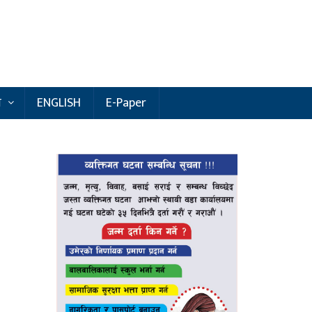
य
ENGLISH
E-Paper