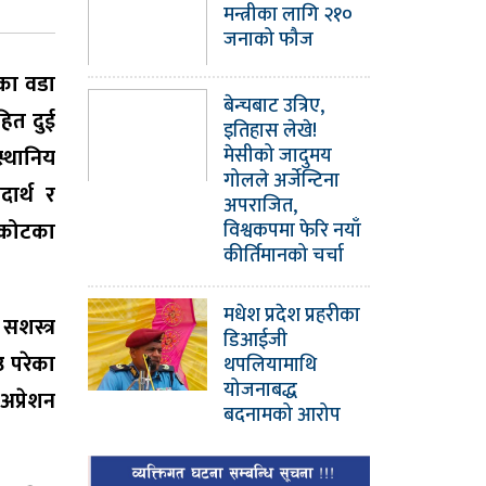
मन्त्रीका लागि २१०
जनाको फौज
िका वडा
बेन्चबाट उत्रिए,
हित दुई
इतिहास लेखे!
्थानिय
मेसीको जादुमय
गोलले अर्जेन्टिना
ार्थ र
अपराजित,
जरकोटका
विश्वकपमा फेरि नयाँ
कीर्तिमानको चर्चा
मधेश प्रदेश प्रहरीका
सशस्त्र
डिआईजी
उ परेका
थपलियामाथि
योजनाबद्ध
अप्रेशन
बदनामको आरोप