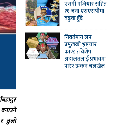
एसपी पंजियार सहित
११ जना एसएसपीमा
बढुवा हुँदै
निवर्तमान लप
प्रमुखको भ्रष्टचार
काण्ड : विशेष
अदालतलाई प्रभावमा
पारेर उम्कन चलखेल
्गबहादुर
 बनाउने
 र ठुलो