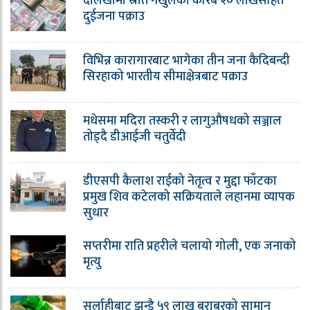
दोलखामा स्रोत नखुलेको करिब २० लाखसहित
दुईजना पक्राउ
विभिन्न कारागारबाट भागेका तीन जना कैदिबन्दी
सिरहाको भारतीय सीमाक्षेत्रबाट पक्राउ
मधेसमा मदिरा तस्करी र लागुऔषधको सञ्जाल
तोड्दै डीआईजी चतुर्वेदी
डीएसपी कैलाश राईको नेतृत्व र मुद्दा फाँटका
प्रमुख शिव कटेलको सक्रियताले लहानमा व्यापक
सुधार
सप्तरीमा राति प्रहरीले चलायो गोली, एक जनाको
मृत्यु
सर्लाहीबाट झन्डै ५९ लाख बराबरको सामान