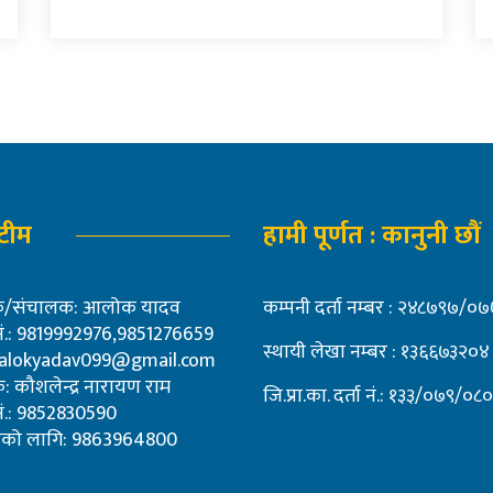
 टीम
हामी पूर्णत : कानुनी छौं
शक/संचालक: आलोक यादव
कम्पनी दर्ता नम्बर : २४८७९७/
 नं.: 9819992976,9851276659
स्थायी लेखा नम्बर : १३६६७३२०४
alokyadav099@gmail.com
: कौशलेन्द्र नारायण राम
जि.प्रा.का. दर्ता नं.: १३३/०७९/०८०
 नं.: 9852830590
पनको लागि: 9863964800