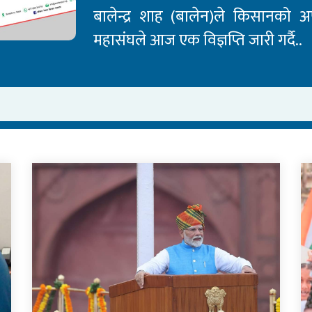
बालेन्द्र शाह (बालेन)ले किसानको 
महासंघले आज एक विज्ञप्ति जारी गर्दै..