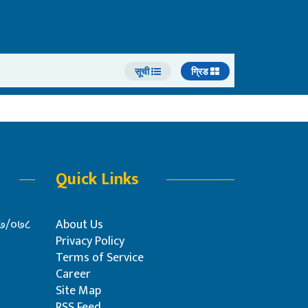
सूची
ग्रिड
Quick Links
०७७/०७८
About Us
Privacy Policy
Terms of Service
Career
Site Map
RSS Feed