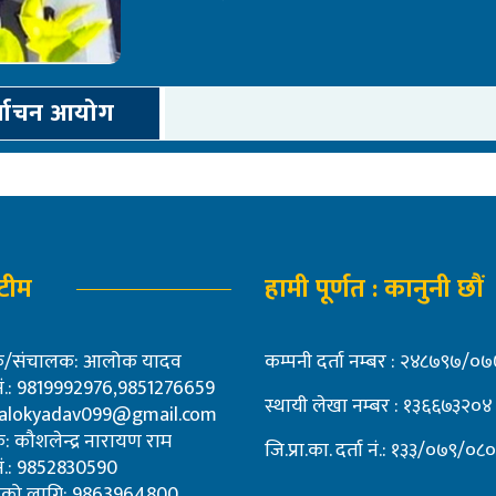
िर्वाचन आयोग
 टीम
हामी पूर्णत : कानुनी छौं
शक/संचालक: आलोक यादव
कम्पनी दर्ता नम्बर : २४८७९७/
 नं.: 9819992976,9851276659
स्थायी लेखा नम्बर : १३६६७३२०४
alokyadav099@gmail.com
: कौशलेन्द्र नारायण राम
जि.प्रा.का. दर्ता नं.: १३३/०७९/०८०
 नं.: 9852830590
पनको लागि: 9863964800