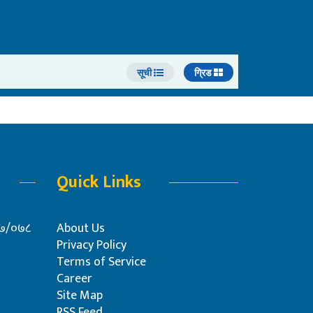
सूची
ग्रिड
Quick Links
०७७/०७८
About Us
Privacy Policy
Terms of Service
Career
Site Map
RSS Feed