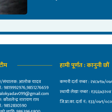
 टीम
हामी पूर्णत : कानुनी छौं
शक/संचालक: आलोक यादव
कम्पनी दर्ता नम्बर : २४८७९७/
 नं.: 9819992976,9851276659
स्थायी लेखा नम्बर : १३६६७३२०४
alokyadav099@gmail.com
: कौशलेन्द्र नारायण राम
जि.प्रा.का. दर्ता नं.: १३३/०७९/०८०
 नं.: 9852830590
पनको लागि: 9863964800